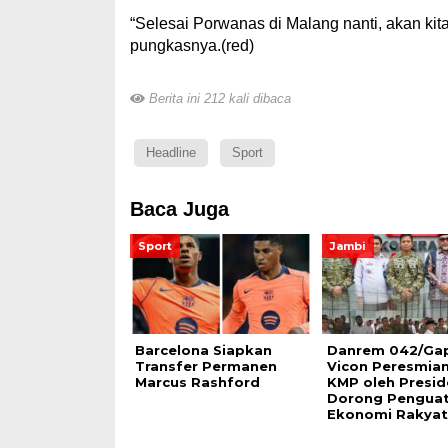
“Selesai Porwanas di Malang nanti, akan kit
pungkasnya.(red)
Berita ini 212 kali dibaca
Headline
Sport
Baca Juga
Sport
Jambi
Barcelona Siapkan
Danrem 042/Gap
Transfer Permanen
Vicon Peresmian
Marcus Rashford
KMP oleh Preside
Dorong Pengua
Ekonomi Rakyat