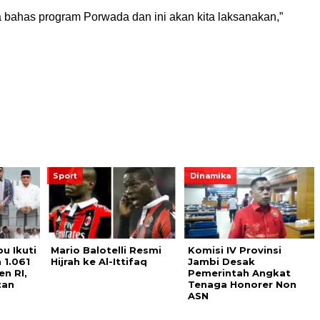
a bahas program Porwada dan ini akan kita laksanakan,”
Sport
Dinamika
u Ikuti
Mario Balotelli Resmi
Komisi IV Provinsi
 1.061
Hijrah ke Al-Ittifaq
Jambi Desak
n RI,
Pemerintah Angkat
tan
Tenaga Honorer Non
ASN