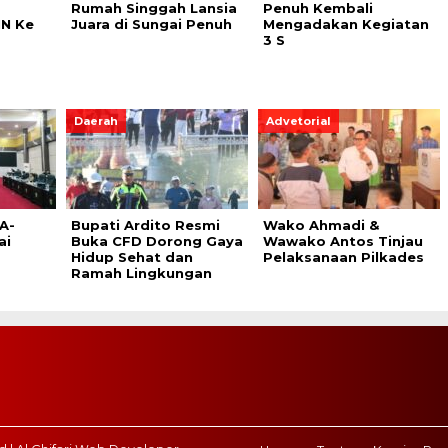
Rumah Singgah Lansia
Penuh Kembali
N Ke
Juara di Sungai Penuh
Mengadakan Kegiatan
3 S
Daerah
Advetorial
A-
Bupati Ardito Resmi
Wako Ahmadi &
ai
Buka CFD Dorong Gaya
Wawako Antos Tinjau
Hidup Sehat dan
Pelaksanaan Pilkades
Ramah Lingkungan