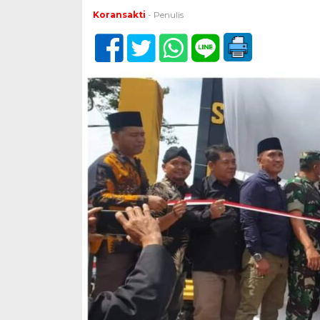
Koransakti
- Penulis