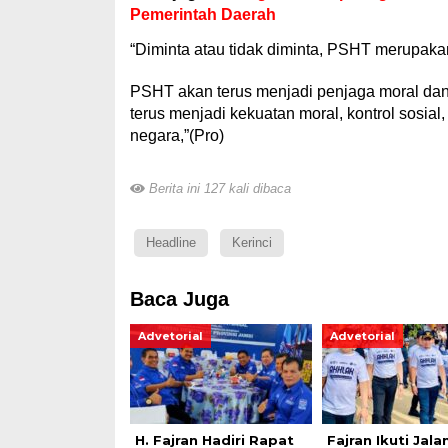
Pemerintah Daerah
“Diminta atau tidak diminta, PSHT merupakan 
PSHT akan terus menjadi penjaga moral dan 
terus menjadi kekuatan moral, kontrol sosia
negara,”(Pro)
Berita ini 127 kali dibaca
Headline
Kerinci
Baca Juga
Advetorial
Advetorial
H. Fajran Hadiri Rapat
Fajran Ikuti Jala