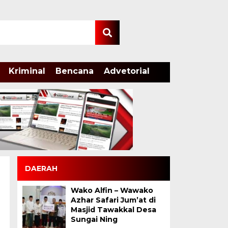
Kriminal
Bencana
Advetorial
DAERAH
Wako Alfin – Wawako
Azhar Safari Jum’at di
Masjid Tawakkal Desa
Sungai Ning