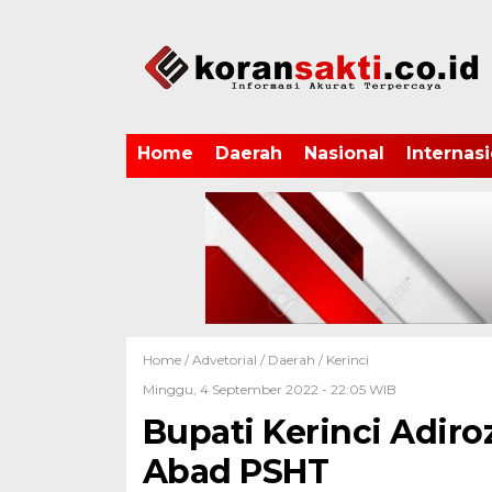
Home
Daerah
Nasional
Internasi
Home /
Advetorial
/
Daerah
/
Kerinci
Minggu, 4 September 2022 - 22:05 WIB
Bupati Kerinci Adiro
Abad PSHT