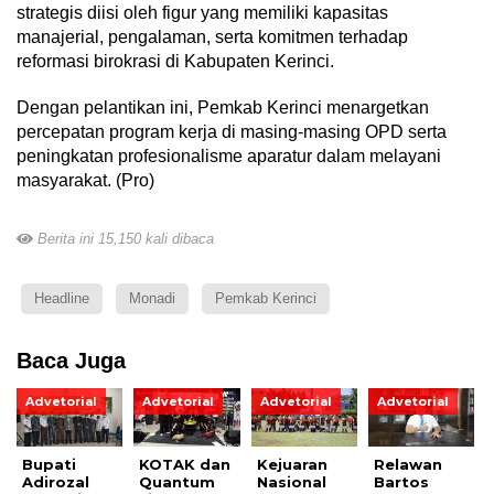
strategis diisi oleh figur yang memiliki kapasitas
manajerial, pengalaman, serta komitmen terhadap
reformasi birokrasi di Kabupaten Kerinci.
Dengan pelantikan ini, Pemkab Kerinci menargetkan
percepatan program kerja di masing-masing OPD serta
peningkatan profesionalisme aparatur dalam melayani
masyarakat. (Pro)
Berita ini 15,150 kali dibaca
Headline
Monadi
Pemkab Kerinci
Baca Juga
Advetorial
Advetorial
Advetorial
Advetorial
Bupati
KOTAK dan
Kejuaran
Relawan
Adirozal
Quantum
Nasional
Bartos