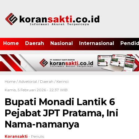
Home
Daerah
Nasional
Internasional
Pendid
Home /
Advetorial
/
Daerah
/
Kerinci
Kamis, 5 Februari 2026 - 22:37 WIB
Bupati Monadi Lantik 6
Pejabat JPT Pratama, Ini
Nama-namanya
Koransakti
- Penulis