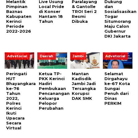
Melantik
Live Usung
Paralayang
Dukung
Pimpinan
Local Pride
& Gantolle
dan
Baznas
di Konser
TROI Seri 2
Sosialisasikan
Kabupaten
Hantam 18
Resmi
Togar
Kerinci
Tahun
Dibuka
Situmorang
Periode
Maju Calon
2022-2026
Gubernur
DKI Jakarta
Advetorial
Daerah
Jambi
Advetorial
Peringati
Ketua TP-
Mantan
Selamat
HUT
PKK Kerinci
Kadisdik
Dirgahayu
Bhayangkara
Hadiri
Jambi Jadi
ke-67 Kota
ke-76
Pembukaan
Tersangka
Sungai
Tahun
Pencanangan
Korupsi
Penuh dari
2022,
Keluarga
DAK SMK
Dinas
Polres
Pelopor
PERKIM
Kerinci
Perubahan
Ikuti
Upacara
Secara
Virtual