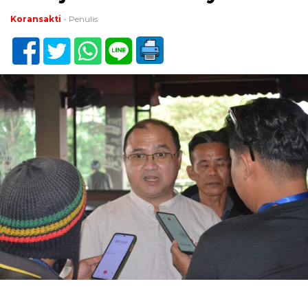
Koransakti
- Penulis