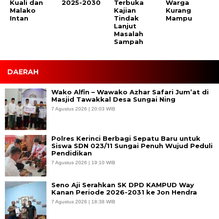
Kuali dan
2025-2030
Terbuka
Warga
Malako
Kajian
Kurang
Intan
Tindak
Mampu
Lanjut
Masalah
Sampah
DAERAH
Wako Alfin – Wawako Azhar Safari Jum’at di
Masjid Tawakkal Desa Sungai Ning
7 Agustus 2026 | 20:03 WIB
Polres Kerinci Berbagi Sepatu Baru untuk
Siswa SDN 023/11 Sungai Penuh Wujud Peduli
Pendidikan
7 Agustus 2026 | 19:10 WIB
Seno Aji Serahkan SK DPD KAMPUD Way
Kanan Periode 2026-2031 ke Jon Hendra
7 Agustus 2026 | 18:38 WIB