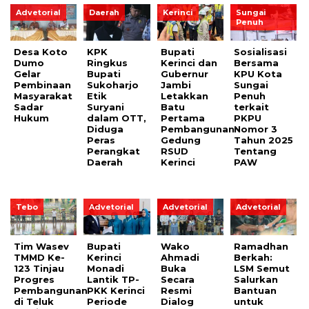
Advetorial
Daerah
Kerinci
Sungai
Penuh
Desa Koto
KPK
Bupati
Sosialisasi
Dumo
Ringkus
Kerinci dan
Bersama
Gelar
Bupati
Gubernur
KPU Kota
Pembinaan
Sukoharjo
Jambi
Sungai
Masyarakat
Etik
Letakkan
Penuh
Sadar
Suryani
Batu
terkait
Hukum
dalam OTT,
Pertama
PKPU
Diduga
Pembangunan
Nomor 3
Peras
Gedung
Tahun 2025
Perangkat
RSUD
Tentang
Daerah
Kerinci
PAW
Tebo
Advetorial
Advetorial
Advetorial
Tim Wasev
Bupati
Wako
Ramadhan
TMMD Ke-
Kerinci
Ahmadi
Berkah:
123 Tinjau
Monadi
Buka
LSM Semut
Progres
Lantik TP-
Secara
Salurkan
Pembangunan
PKK Kerinci
Resmi
Bantuan
di Teluk
Periode
Dialog
untuk