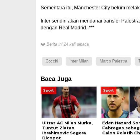
Sementara itu, Manchester City belum melak
Inter sendiri akan mendanai transfer Palest
dengan Real Madrid.-***
Berita ini 24 kali dibaca
Cocchi
Inter Milan
Marco Palestra
Baca Juga
Sport
Sport
Ultras AC Milan Murka,
Eden Hazard Sor
Tuntut Zlatan
Fabregas sebag
Ibrahimovic Segera
Calon Pelatih C
Dicopot