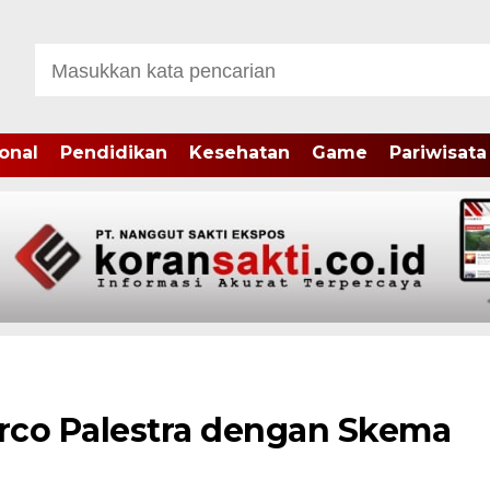
onal
Pendidikan
Kesehatan
Game
Pariwisata
arco Palestra dengan Skema