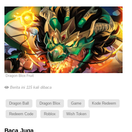
Dragon Blox Fruit
Berita ini 115 kali dibaca
Dragon Ball
Dragon Blox
Game
Kode Redeem
Redeem Code
Roblox
Wish Token
Baca Juga