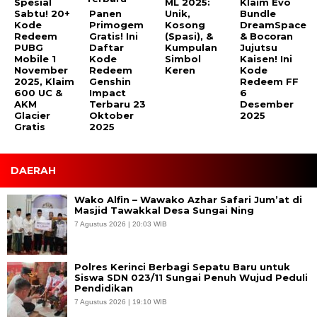
Spesial
ML 2025:
Klaim Evo
Sabtu! 20+
Panen
Unik,
Bundle
Kode
Primogem
Kosong
DreamSpace
Redeem
Gratis! Ini
(Spasi), &
& Bocoran
PUBG
Daftar
Kumpulan
Jujutsu
Mobile 1
Kode
Simbol
Kaisen! Ini
November
Redeem
Keren
Kode
2025, Klaim
Genshin
Redeem FF
600 UC &
Impact
6
AKM
Terbaru 23
Desember
Glacier
Oktober
2025
Gratis
2025
DAERAH
Wako Alfin – Wawako Azhar Safari Jum’at di
Masjid Tawakkal Desa Sungai Ning
7 Agustus 2026 | 20:03 WIB
Polres Kerinci Berbagi Sepatu Baru untuk
Siswa SDN 023/11 Sungai Penuh Wujud Peduli
Pendidikan
7 Agustus 2026 | 19:10 WIB