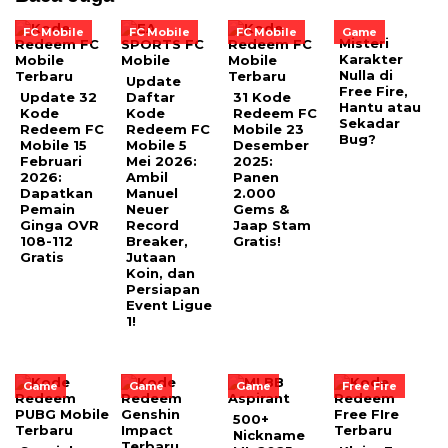
FC Mobile
FC Mobile
FC Mobile
Game
Misteri
Karakter
Nulla di
Update
Free Fire,
Update 32
Daftar
31 Kode
Hantu atau
Kode
Kode
Redeem FC
Sekadar
Redeem FC
Redeem FC
Mobile 23
Bug?
Mobile 15
Mobile 5
Desember
Februari
Mei 2026:
2025:
2026:
Ambil
Panen
Dapatkan
Manuel
2.000
Pemain
Neuer
Gems &
Ginga OVR
Record
Jaap Stam
108-112
Breaker,
Gratis!
Gratis
Jutaan
Koin, dan
Persiapan
Event Ligue
1!
Game
Game
Game
Free Fire
500+
Nickname