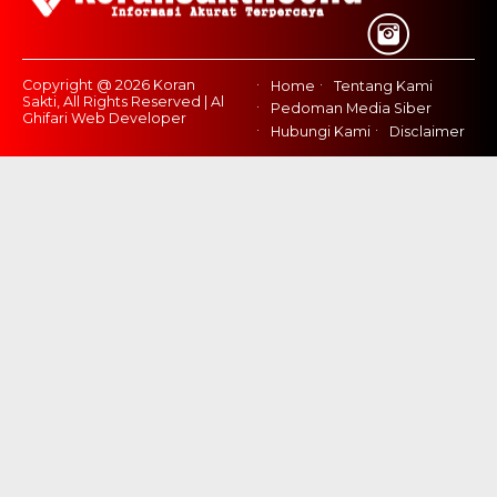
Copyright @ 2026 Koran
Home
Tentang Kami
Sakti, All Rights Reserved | Al
Pedoman Media Siber
Ghifari Web Developer
Hubungi Kami
Disclaimer