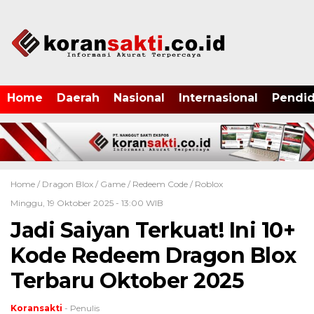
Home
Daerah
Nasional
Internasional
Pendid
Home /
Dragon Blox
/
Game
/
Redeem Code
/
Roblox
Minggu, 19 Oktober 2025 - 13:00 WIB
Jadi Saiyan Terkuat! Ini 10+
Kode Redeem Dragon Blox
Terbaru Oktober 2025
Koransakti
- Penulis