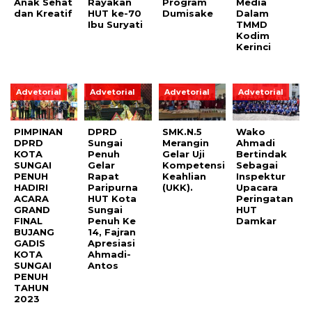
Anak Sehat
Rayakan
Program
Media
dan Kreatif
HUT ke-70
Dumisake
Dalam
Ibu Suryati
TMMD
Kodim
Kerinci
Advetorial
Advetorial
Advetorial
Advetorial
PIMPINAN
DPRD
SMK.N.5
Wako
DPRD
Sungai
Merangin
Ahmadi
KOTA
Penuh
Gelar Uji
Bertindak
SUNGAI
Gelar
Kompetensi
Sebagai
PENUH
Rapat
Keahlian
Inspektur
HADIRI
Paripurna
(UKK).
Upacara
ACARA
HUT Kota
Peringatan
GRAND
Sungai
HUT
FINAL
Penuh Ke
Damkar
BUJANG
14, Fajran
GADIS
Apresiasi
KOTA
Ahmadi-
SUNGAI
Antos
PENUH
TAHUN
2023