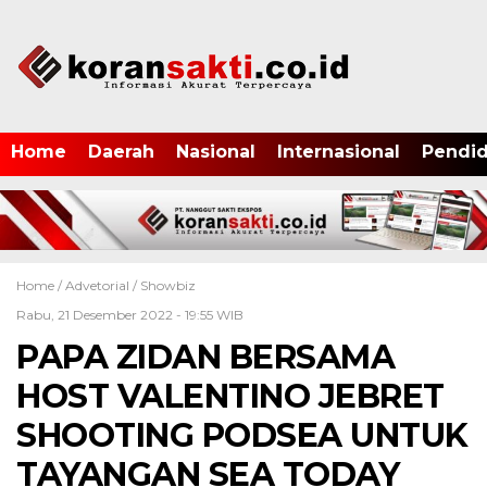
Home
Daerah
Nasional
Internasional
Pendid
Home /
Advetorial
/
Showbiz
Rabu, 21 Desember 2022 - 19:55 WIB
PAPA ZIDAN BERSAMA
HOST VALENTINO JEBRET
SHOOTING PODSEA UNTUK
TAYANGAN SEA TODAY