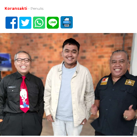
Koransakti
- Penulis