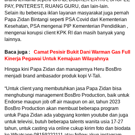
PAY, PINTEREST, RUANG GURU, dan lain-lain.
Selain itu beberapa iklan layanan masyarakat juga pernah
Papa Zidan Bintangi seperti PSA Covid dari Kementerian
Kesehatan, PSA mengenai PIP Kementerian Pendidikan ,
mengenai korupsi client KPK RI dan masih banyak yang
lainnya.
Baca juga :
Camat Pesisir Bukit Dani Warman Gas Full
Kinerja Pegawai Untuk Kemajuan Wilayahnya
Hingga kini Papa Zidan dan managernya Heru BosBro
menjadi brand ambasador produk kopi V-Tali.
“Untuk client yang membutuhkan jasa Papa Zidan bisa
menghubungi management BosBro Production, baik untuk
Endorse maupun job off air maupun on air, tahun 2023
BosBro Production akan membuat beberapa program
untuk Papa Zidan ada yabgyang konten youtube dan juga
untuk televisi, butuh beberapa talents wanita usia 17-27
tahun, untuk casting via online cukup kirim foto dan biodata
ke Whatsapp 08159222111 atau follow akun instagram