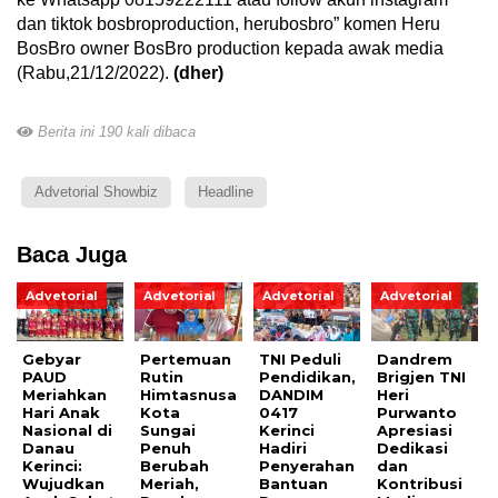
dan tiktok bosbroproduction, herubosbro” komen Heru
BosBro owner BosBro production kepada awak media
(Rabu,21/12/2022).
(dher)
Berita ini 190 kali dibaca
Advetorial Showbiz
Headline
Baca Juga
Advetorial
Advetorial
Advetorial
Advetorial
Gebyar
Pertemuan
TNI Peduli
Dandrem
PAUD
Rutin
Pendidikan,
Brigjen TNI
Meriahkan
Himtasnusa
DANDIM
Heri
Hari Anak
Kota
0417
Purwanto
Nasional di
Sungai
Kerinci
Apresiasi
Danau
Penuh
Hadiri
Dedikasi
Kerinci:
Berubah
Penyerahan
dan
Wujudkan
Meriah,
Bantuan
Kontribusi