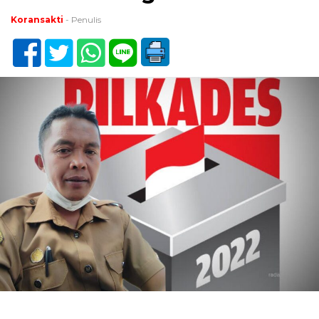
Koransakti
- Penulis