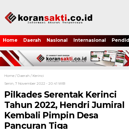
Home
Daerah
Nasional
Internasional
Pendid
Home /
Daerah
/
Kerinci
Senin, 7 November 2022 - 20:41 WIB
Pilkades Serentak Kerinci
Tahun 2022, Hendri Jumiral
Kembali Pimpin Desa
Pancuran Tiga