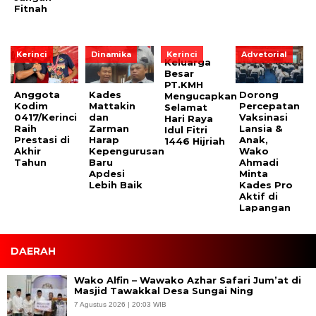
Fitnah
Kerinci
Dinamika
Kerinci
Advetorial
Keluarga
Besar
PT.KMH
Anggota
Kades
Dorong
Mengucapkan
Kodim
Mattakin
Percepatan
Selamat
0417/Kerinci
dan
Vaksinasi
Hari Raya
Raih
Zarman
Lansia &
Idul Fitri
Prestasi di
Harap
Anak,
1446 Hijriah
Akhir
Kepengurusan
Wako
Tahun
Baru
Ahmadi
Apdesi
Minta
Lebih Baik
Kades Pro
Aktif di
Lapangan
DAERAH
Wako Alfin – Wawako Azhar Safari Jum’at di
Masjid Tawakkal Desa Sungai Ning
7 Agustus 2026 | 20:03 WIB