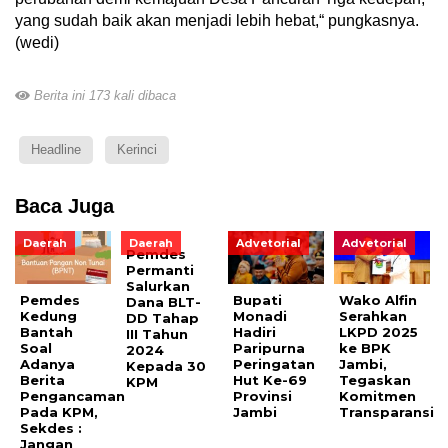
yang sudah baik akan menjadi lebih hebat,“ pungkasnya.
(wedi)
Berita ini 173 kali dibaca
Headline
Kerinci
Baca Juga
Daerah
Daerah
Advetorial
Advetorial
Pemdes
Permanti
Salurkan
Pemdes
Bupati
Wako Alfin
Dana BLT-
Kedung
Monadi
Serahkan
DD Tahap
Bantah
Hadiri
LKPD 2025
III Tahun
Soal
Paripurna
ke BPK
2024
Adanya
Peringatan
Jambi,
Kepada 30
Berita
Hut Ke-69
Tegaskan
KPM
Pengancaman
Provinsi
Komitmen
Pada KPM,
Jambi
Transparansi
Sekdes :
Jangan