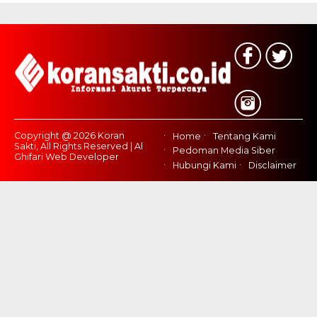
Copyright @ 2026 Koran
Home
Tentang Kami
Sakti, All Rights Reserved | Al
Pedoman Media Siber
Ghifari Web Developer
Hubungi Kami
Disclaimer