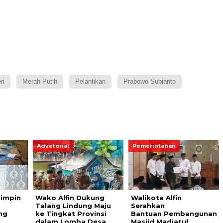
ri
Merah Putih
Pelantikan
Prabowo Subianto
Advetorial
Pemerintahan
Pimpin
Wako Alfin Dukung
Walikota Alfin
Talang Lindung Maju
Serahkan
ng
ke Tingkat Provinsi
Bantuan Pembangunan
dalam Lomba Desa
Masjid Madiatul