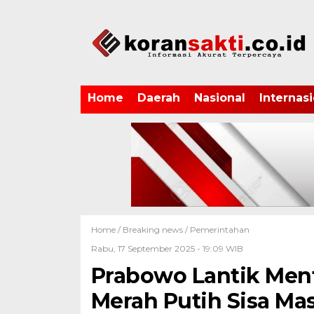
Home
Daerah
Nasional
Internasi
Home /
Breaking news
/
Pemerintahan
Rabu, 17 September 2025 - 19:09 WIB
Prabowo Lantik Men
Merah Putih Sisa Ma