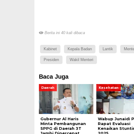
Berita ini 40 kali dibaca
Kabinet
Kepala Badan
Lantik
Mente
Presiden
Wakil Menteri
Baca Juga
Daerah
Kesehatan
Gubernur Al Haris
Wabup Junaidi 
Minta Pembangunan
Rapat Evaluasi
SPPG di Daerah 3T
Kenaikan Stunti
Jambi Dipercepat
2025