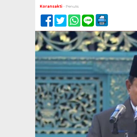
Koransakti
- Penulis