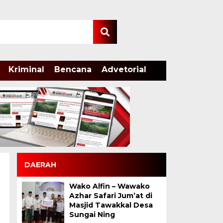
Kriminal
Bencana
Advetorial
DAERAH
Wako Alfin – Wawako
Azhar Safari Jum’at di
Masjid Tawakkal Desa
Sungai Ning