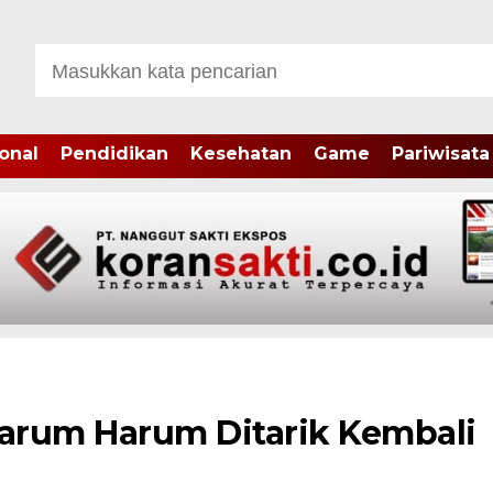
onal
Pendidikan
Kesehatan
Game
Pariwisata
tarum Harum Ditarik Kembali