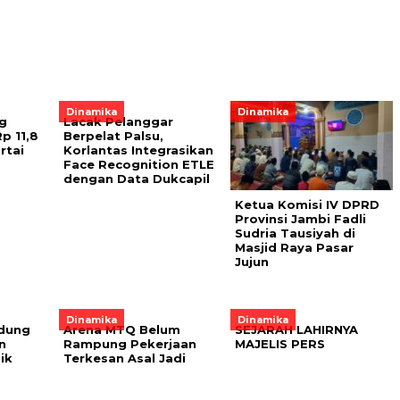
Dinamika
Dinamika
g
Lacak Pelanggar
p 11,8
Berpelat Palsu,
rtai
Korlantas Integrasikan
Face Recognition ETLE
dengan Data Dukcapil
Ketua Komisi IV DPRD
Provinsi Jambi Fadli
Sudria Tausiyah di
Masjid Raya Pasar
Jujun
Dinamika
Dinamika
ndung
Arena MTQ Belum
SEJARAH LAHIRNYA
n
Rampung Pekerjaan
MAJELIS PERS
ik
Terkesan Asal Jadi