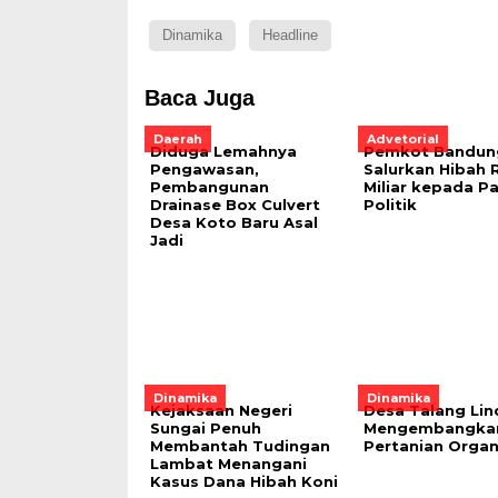
Dinamika
Headline
Baca Juga
Daerah
Advetorial
Diduga Lemahnya
Pemkot Bandun
Pengawasan,
Salurkan Hibah R
Pembangunan
Miliar kepada Pa
Drainase Box Culvert
Politik
Desa Koto Baru Asal
Jadi
Dinamika
Dinamika
Kejaksaan Negeri
Desa Talang Li
Sungai Penuh
Mengembangka
Membantah Tudingan
Pertanian Organ
Lambat Menangani
Kasus Dana Hibah Koni