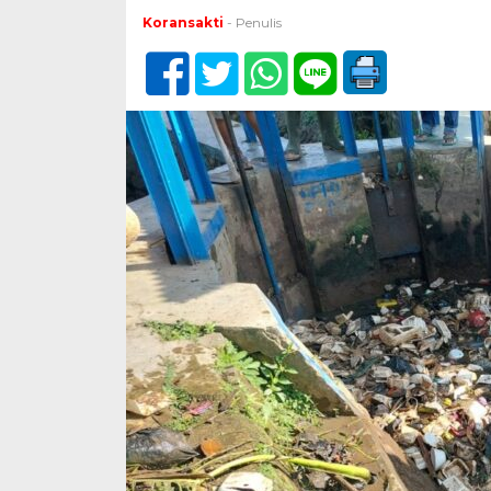
Koransakti
- Penulis