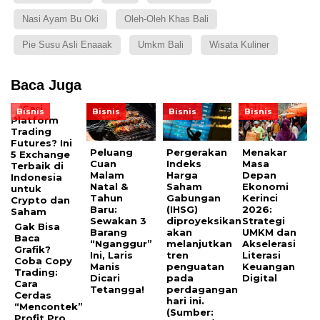
Nasi Ayam Bu Oki
Oleh-Oleh Khas Bali
Pie Susu Asli Enaaak
Umkm Bali
Wisata Kuliner
Baca Juga
Bisnis
Bisnis
Bisnis
Bisnis
Peluang
Pergerakan
Menakar
Cuan
Indeks
Masa
Malam
Harga
Depan
Natal &
Saham
Ekonomi
Tahun
Gabungan
Kerinci
Baru:
(IHSG)
2026:
Sewakan 3
diproyeksikan
Strategi
Gak Bisa
Barang
akan
UMKM dan
Baca
“Nganggur”
melanjutkan
Akselerasi
Grafik?
Ini, Laris
tren
Literasi
Coba Copy
Manis
penguatan
Keuangan
Trading:
Dicari
pada
Digital
Cara
Tetangga!
perdagangan
Cerdas
hari ini.
“Mencontek”
(Sumber:
Profit Pro