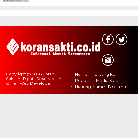
Copyright @ 2026 Koran
Home
Tentang Kami
Sakti, All Rights Reserved | Al
Pedoman Media Siber
Ghifari Web Developer
Hubungi Kami
Disclaimer