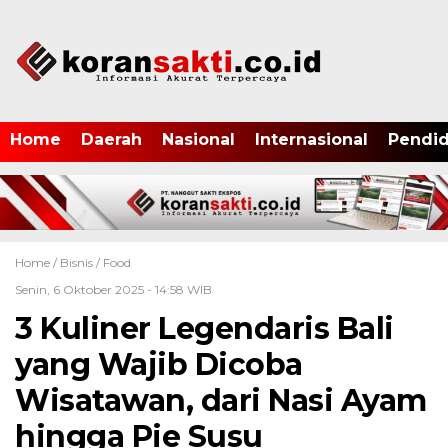
Home
Daerah
Nasional
Internasional
Pendid
Home /
Bisnis
/
Food
Senin, 6 Oktober 2025 - 14:58 WIB
3 Kuliner Legendaris Bali
yang Wajib Dicoba
Wisatawan, dari Nasi Ayam
hingga Pie Susu