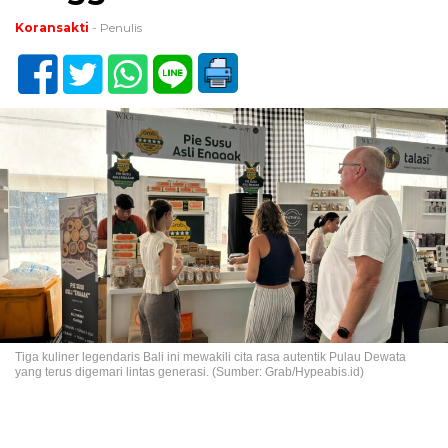
Koransakti
- Penulis
Tiga kuliner legendaris Bali ini mewakili cita rasa autentik Pulau Dewata
yang terus digemari lintas generasi. (Sumber: Grab/Hypeabis.id)