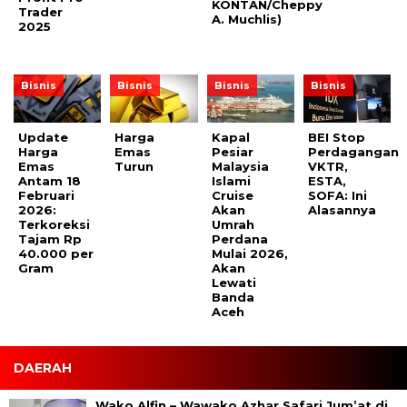
KONTAN/Cheppy
Trader
A. Muchlis)
2025
Bisnis
Bisnis
Bisnis
Bisnis
Update
Harga
Kapal
BEI Stop
Harga
Emas
Pesiar
Perdagangan
Emas
Turun
Malaysia
VKTR,
Antam 18
Islami
ESTA,
Februari
Cruise
SOFA: Ini
2026:
Akan
Alasannya
Terkoreksi
Umrah
Tajam Rp
Perdana
40.000 per
Mulai 2026,
Gram
Akan
Lewati
Banda
Aceh
DAERAH
Wako Alfin – Wawako Azhar Safari Jum’at di