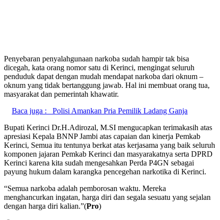
Penyebaran penyalahgunaan narkoba sudah hampir tak bisa
dicegah, kata orang nomor satu di Kerinci, mengingat seluruh
penduduk dapat dengan mudah mendapat narkoba dari oknum –
oknum yang tidak bertanggung jawab. Hal ini membuat orang tua,
masyarakat dan pemerintah khawatir.
Baca juga :
Polisi Amankan Pria Pemilik Ladang Ganja
Bupati Kerinci Dr.H.Adirozal, M.SI mengucapkan terimakasih atas
apresiasi Kepala BNNP Jambi atas capaian dan kinerja Pemkab
Kerinci, Semua itu tentunya berkat atas kerjasama yang baik seluruh
komponen jajaran Pemkab Kerinci dan masyarakatnya serta DPRD
Kerinci karena kita sudah mengesahkan Perda P4GN sebagai
payung hukum dalam karangka pencegehan narkotika di Kerinci.
“Semua narkoba adalah pemborosan waktu. Mereka
menghancurkan ingatan, harga diri dan segala sesuatu yang sejalan
dengan harga diri kalian.”(
Pro
)