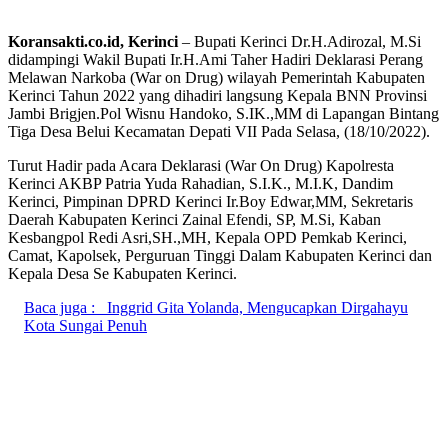
Koransakti.co.id, Kerinci
– Bupati Kerinci Dr.H.Adirozal, M.Si
didampingi Wakil Bupati Ir.H.Ami Taher Hadiri Deklarasi Perang
Melawan Narkoba (War on Drug) wilayah Pemerintah Kabupaten
Kerinci Tahun 2022 yang dihadiri langsung Kepala BNN Provinsi
Jambi Brigjen.Pol Wisnu Handoko, S.IK.,MM di Lapangan Bintang
Tiga Desa Belui Kecamatan Depati VII Pada Selasa, (18/10/2022).
Turut Hadir pada Acara Deklarasi (War On Drug) Kapolresta
Kerinci AKBP Patria Yuda Rahadian, S.I.K., M.I.K, Dandim
Kerinci, Pimpinan DPRD Kerinci Ir.Boy Edwar,MM, Sekretaris
Daerah Kabupaten Kerinci Zainal Efendi, SP, M.Si, Kaban
Kesbangpol Redi Asri,SH.,MH, Kepala OPD Pemkab Kerinci,
Camat, Kapolsek, Perguruan Tinggi Dalam Kabupaten Kerinci dan
Kepala Desa Se Kabupaten Kerinci.
Baca juga :
Inggrid Gita Yolanda, Mengucapkan Dirgahayu
Kota Sungai Penuh