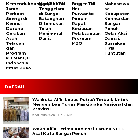
Kemendukbangga/BKKBN
Korban
BrigjenTNI
Mahasiswa
Jambi
Tenggelam
Heri
se-
Perkuat
di Sungai
Purwanto
Kabupaten
Sinergi di
Batanghari
Pimpin
Kerinci dan
Kerinci,
Ditemukan
Rapat
Sungai
Dorong
Telah
Kesiapan
Penuh
Gerakan
Meninggal
Pelaksanaan
Gelar Aksi
Ayah
Dunia
Program
Damai,
Teladan
MBG
Suarakan
dan
Tiga
Program
Tuntutan
KB Menuju
Indonesia
Emas 2045
DAERAH
Walikota Alfin Lepas Putra/i Terbaik Untuk
Mengemban Tugas Paskibraka Nasional dan
Provinsi
5 Agustus 2026 | 11:12 WIB
Wako Alfin Terima Audiensi Taruna STTD
Asal Kota Sungai Penuh