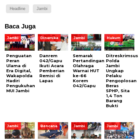
Headline
Jambi
Baca Juga
Jambi
Dinamika
Jambi
Hukum
Penguatan
Danrem
Semarak
Ditreskrimsus
Peran
042/Gapu
Pertandingan
Polda
Ulama di
Ikuti Acara
Olahraga
Jambi
Era Digital,
Pemberian
Warnai HUT
Ungkap
Wakapolda
Remisi di
ke-66
Pelaku
Hadiri
Lapas
Korem
Pengoplosan
Pengukuhan
042/Gapu
Beras
MUI Jambi
SPHP, Sita
1,4 Ton
Barang
Bukti
Jambi
Bencana
Jambi
Jambi