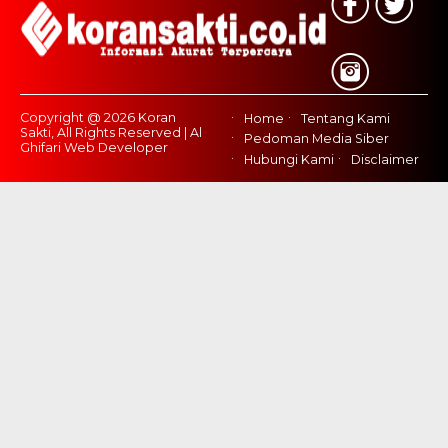
Copyright @ 2026 Koran
Home
Tentang Kami
Sakti, All Rights Reserved | Al
Pedoman Media Siber
Ghifari Web Developer
Hubungi Kami
Disclaimer