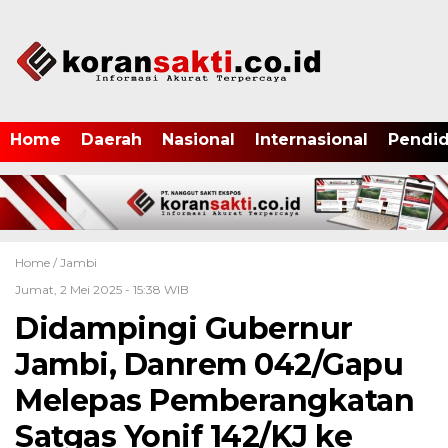
Home
Daerah
Nasional
Internasional
Pendid
Home /
Jambi
Jumat, 2 Mei 2025 - 15:38 WIB
Didampingi Gubernur
Jambi, Danrem 042/Gapu
Melepas Pemberangkatan
Satgas Yonif 142/KJ ke