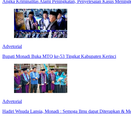
Angka Kriminalitas Alami Peningkatan, Penyelesaian Kasus Meningk
Advetorial
Bupati Monadi Buka MTQ ke-53 Tingkat Kabupaten Kerinci
Advetorial
Hadiri Wisuda Lansia, Monadi : Semoga Ilmu dapat Diterapkan & M