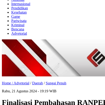
Internasional
Pendidikan
Kesehatan
Game
Pariwisata
Kriminal
Bencana
Advetorial
Home /
Advetorial
/
Daerah
/
Sungai Penuh
Rabu, 21 Agustus 2024 - 19:19 WIB
Finalisasi Pembahasan RANPE