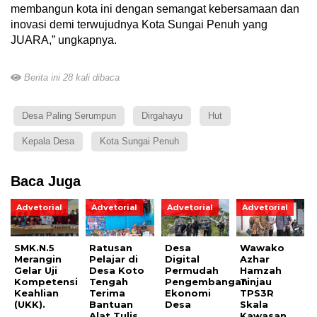
membangun kota ini dengan semangat kebersamaan dan
inovasi demi terwujudnya Kota Sungai Penuh yang
JUARA,” ungkapnya.
Berita ini 28 kali dibaca
Desa Paling Serumpun
Dirgahayu
Hut
Kepala Desa
Kota Sungai Penuh
Baca Juga
Advetorial
Advetorial
Advetorial
Advetorial
SMK.N.5
Ratusan
Desa
Wawako
Merangin
Pelajar di
Digital
Azhar
Gelar Uji
Desa Koto
Permudah
Hamzah
Kompetensi
Tengah
Pengembangan
Tinjau
Keahlian
Terima
Ekonomi
TPS3R
(UKK).
Bantuan
Desa
Skala
Alat Tulis,
Kawasan