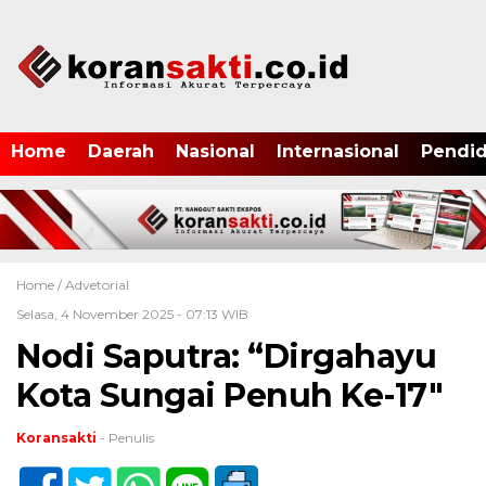
Home
Daerah
Nasional
Internasional
Pendid
Home /
Advetorial
Selasa, 4 November 2025 - 07:13 WIB
Nodi Saputra: “Dirgahayu
Kota Sungai Penuh Ke-17″
Koransakti
- Penulis