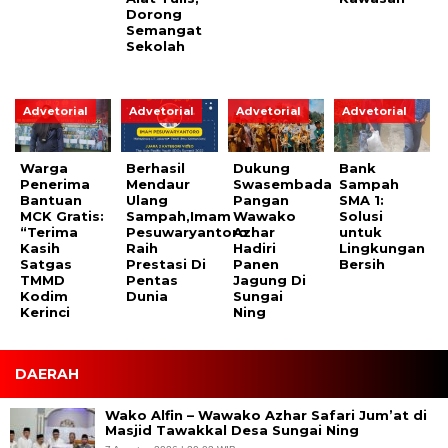
Dorong
Semangat
Sekolah
Advetorial
Advetorial
Advetorial
Advetorial
Warga
Berhasil
Dukung
Bank
Penerima
Mendaur
Swasembada
Sampah
Bantuan
Ulang
Pangan
SMA 1:
MCK Gratis:
Sampah,Imam
Wawako
Solusi
“Terima
Pesuwaryantoro
Azhar
untuk
Kasih
Raih
Hadiri
Lingkungan
Satgas
Prestasi Di
Panen
Bersih
TMMD
Pentas
Jagung Di
Kodim
Dunia
Sungai
Kerinci
Ning
DAERAH
Wako Alfin – Wawako Azhar Safari Jum’at di
Masjid Tawakkal Desa Sungai Ning