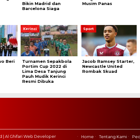
Bikin Madrid dan
Musim Panas
Barcelona Siaga
Kerinci
Sport
o Beri
Turnamen Sepakbola
Jacob Ramsey Starter,
Portim Cup 2022 di
Newcastle United
Lima Desa Tanjung
Rombak Skuad
Pauh Mudik Kerinci
Resmi Dibuka
d | Al Ghifari Web Developer
Home
Tentang Kami
Ped