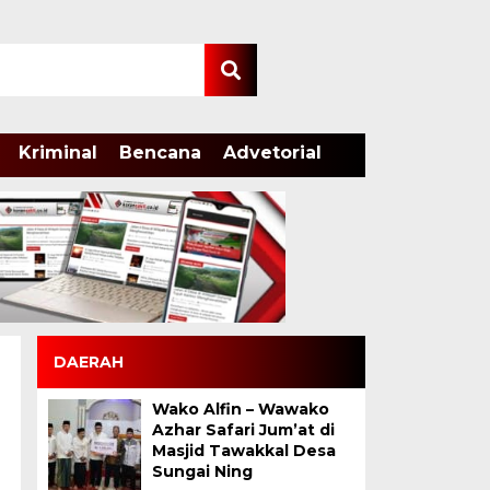
Kriminal
Bencana
Advetorial
DAERAH
Wako Alfin – Wawako
Azhar Safari Jum’at di
Masjid Tawakkal Desa
Sungai Ning