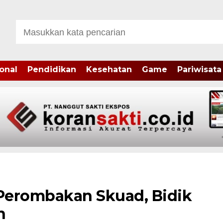
onal
Pendidikan
Kesehatan
Game
Pariwisata
Perombakan Skuad, Bidik
n