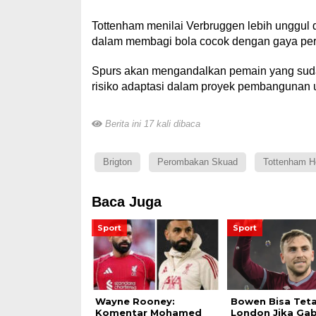
Tottenham menilai Verbruggen lebih unggul 
dalam membagi bola cocok dengan gaya per
Spurs akan mengandalkan pemain yang sud
risiko adaptasi dalam proyek pembangunan ul
Berita ini 17 kali dibaca
Brigton
Perombakan Skuad
Tottenham H
Baca Juga
Sport
Sport
Wayne Rooney:
Bowen Bisa Teta
Komentar Mohamed
London Jika Ga