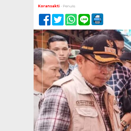
Koransakti
- Penulis