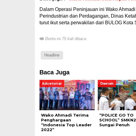
Dalam Operasi Peninjauan ini Wako Ahmadi
Perindustrian dan Perdagangan, Dinas Ketah
turut ikut serta perwakilan dari BULOG Kota
Berita ini 75 kali dibaca
Headline
Baca Juga
Advetorial
Daerah
Wako Ahmadi Terima
“POLICE GO TO
Penghargaan
SCHOOL” SMKN2
“Indonesia Top Leader
Sungai Penuh
2022”