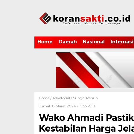
Home
Daerah
Nasional
Internasi
Home /
Advetorial
/
Sungai Penuh
Jumat, 8 Maret 2024 - 15:55 WIB
Wako Ahmadi Pastik
Kestabilan Harga Je