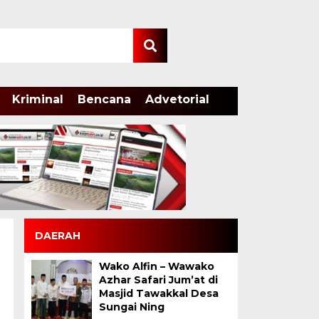
Kriminal
Bencana
Advetorial
DAERAH
Wako Alfin – Wawako
Azhar Safari Jum’at di
Masjid Tawakkal Desa
Sungai Ning