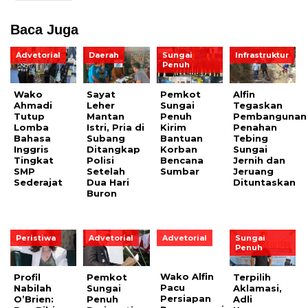
Baca Juga
Advetorial
Daerah
Sungai
Infrastruktur
Penuh
Wako
Sayat
Pemkot
Alfin
Ahmadi
Leher
Sungai
Tegaskan
Tutup
Mantan
Penuh
Pembangunan
Lomba
Istri, Pria di
Kirim
Penahan
Bahasa
Subang
Bantuan
Tebing
Inggris
Ditangkap
Korban
Sungai
Tingkat
Polisi
Bencana
Jernih dan
SMP
Setelah
Sumbar
Jeruang
Sederajat
Dua Hari
Dituntaskan
Buron
Peristiwa
Advetorial
Advetorial
Sungai
Penuh
Profil
Pemkot
Wako Alfin
Terpilih
Nabilah
Sungai
Pacu
Aklamasi,
O’Brien:
Penuh
Persiapan
Adli