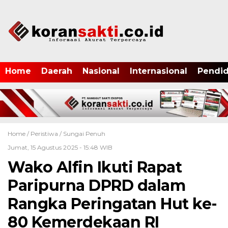
Home
Daerah
Nasional
Internasional
Pendid
Home /
Peristiwa
/
Sungai Penuh
Jumat, 15 Agustus 2025 - 15:48 WIB
Wako Alfin Ikuti Rapat
Paripurna DPRD dalam
Rangka Peringatan Hut ke-
80 Kemerdekaan RI