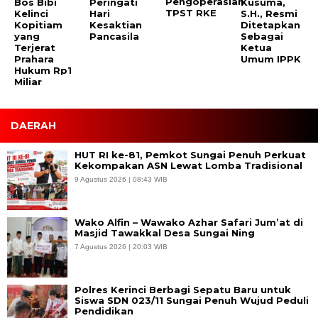
Bos Bibi
Peringati
Pengoperasian
Kusuma,
Kelinci
Hari
TPST RKE
S.H., Resmi
Kopitiam
Kesaktian
Ditetapkan
yang
Pancasila
Sebagai
Terjerat
Ketua
Prahara
Umum IPPK
Hukum Rp1
Miliar
DAERAH
HUT RI ke-81, Pemkot Sungai Penuh Perkuat
Kekompakan ASN Lewat Lomba Tradisional
9 Agustus 2026 | 08:43 WIB
Wako Alfin – Wawako Azhar Safari Jum’at di
Masjid Tawakkal Desa Sungai Ning
7 Agustus 2026 | 20:03 WIB
Polres Kerinci Berbagi Sepatu Baru untuk
Siswa SDN 023/11 Sungai Penuh Wujud Peduli
Pendidikan