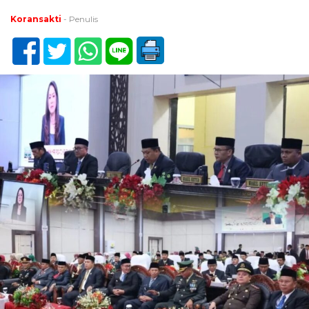
Koransakti
- Penulis