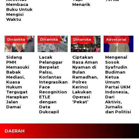
Membaca
Menarik
Buku Untuk
Mengisi
Waktu
Dinamika
Dinamika
Dinamika
Advetorial
Sidang
Lacak
Ciptakan
Mengenal
PMH
Pelanggar
Rasa Aman
Sosok
Memasuki
Berpelat
Nyaman di
Syafrudin
Babak
Palsu,
Bulan
Budiman
Mediasi,
Korlantas
Ramadhan,
Ketua
Kuasa
Integrasikan
Polres
Umum
Hukum
Face
Kerinci
Partai UKM
Tergugat
Recognition
Lakukan
Indonesia,
Harapkan
ETLE
Operasi
Dari
Jalan
dengan
‘Pekat’
Aktivis,
Damai
Data
Jurnalis
Dukcapil
dan Politisi
DAERAH