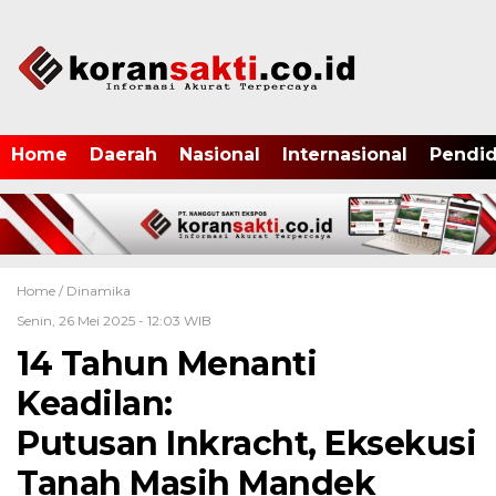
Home
Daerah
Nasional
Internasional
Pendid
Home /
Dinamika
Senin, 26 Mei 2025 - 12:03 WIB
14 Tahun Menanti
Keadilan:
Putusan Inkracht, Eksekusi
Tanah Masih Mandek