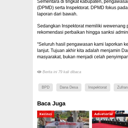
Sementara di tingkat kabupaten, pengawas
(DPMD) serta Inspektorat. DPMD fokus pada 
laporan dari bawah.
Sedangkan Inspektorat memiliki wewenang p
rekomendasi perbaikan hingga sanksi administ
“Seluruh hasil pengawasan kami laporkan k
lanjut. Tujuan akhir kita adalah menjamin 
masyarakat, bukan menjadi celah penyimpang
Berita ini 79 kali dibaca
BPD
Dana Desa
Inspektorat
Zufran
Baca Juga
Kerinci
Advetorial