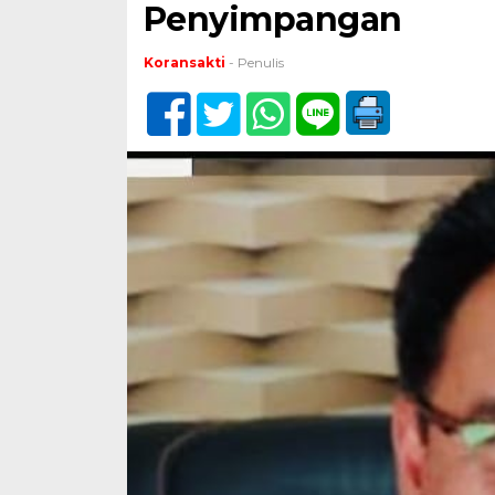
Penyimpangan
Koransakti
- Penulis