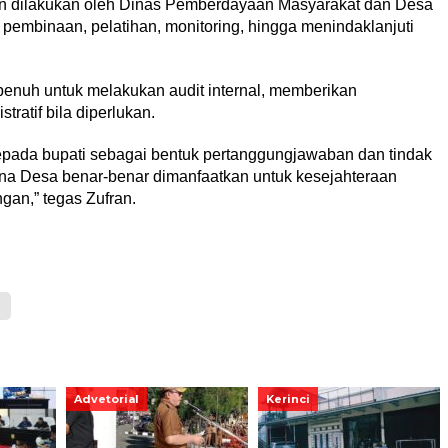
an dilakukan oleh Dinas Pemberdayaan Masyarakat dan Desa
pembinaan, pelatihan, monitoring, hingga menindaklanjuti
enuh untuk melakukan audit internal, memberikan
ratif bila diperlukan.
epada bupati sebagai bentuk pertanggungjawaban dan tindak
Dana Desa benar-benar dimanfaatkan untuk kesejahteraan
an,” tegas Zufran.
Advetorial
Kerinci