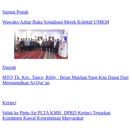
Sungai Penuh
Wawako Azhar Buka Sosialisasi Merek Kolektif UMKM
Daerah
MTQ Tk. Kec. Tanco, Rifdy : Besar Manfaat Yang Kita Dapat Dari
Mengamalkan Al-Qur’an
Kerinci
Sidak ke Pintu Air PLTA KMH, DPRD Kerinci Tegaskan
Komitmen Kawal Kepentingan Masyarakat