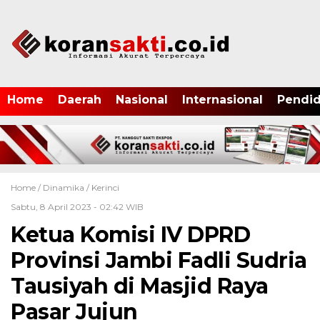
Home
Daerah
Nasional
Internasional
Pendid
Home /
Dinamika
/
Kerinci
Sabtu, 8 April 2023 - 02:42 WIB
Ketua Komisi IV DPRD
Provinsi Jambi Fadli Sudria
Tausiyah di Masjid Raya
Pasar Jujun