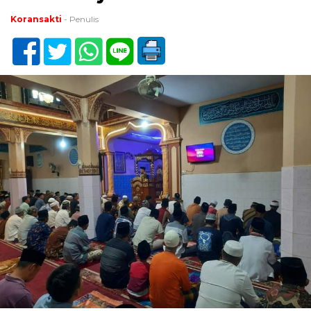
Koransakti
- Penulis