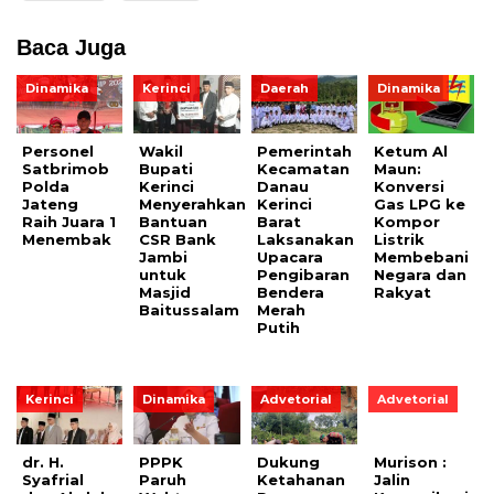
Baca Juga
Dinamika
Kerinci
Daerah
Dinamika
Personel
Wakil
Pemerintah
Ketum Al
Satbrimob
Bupati
Kecamatan
Maun:
Polda
Kerinci
Danau
Konversi
Jateng
Menyerahkan
Kerinci
Gas LPG ke
Raih Juara 1
Bantuan
Barat
Kompor
Menembak
CSR Bank
Laksanakan
Listrik
Jambi
Upacara
Membebani
untuk
Pengibaran
Negara dan
Masjid
Bendera
Rakyat
Baitussalam
Merah
Putih
Kerinci
Dinamika
Advetorial
Advetorial
dr. H.
PPPK
Dukung
Murison :
Syafrial
Paruh
Ketahanan
Jalin