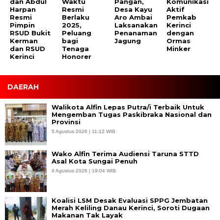
dan Abdul
Waktu
Pangan,
Komunikasi
Harpan
Resmi
Desa Kayu
Aktif
Resmi
Berlaku
Aro Ambai
Pemkab
Pimpin
2025,
Laksanakan
Kerinci
RSUD Bukit
Peluang
Penanaman
dengan
Kerman
bagi
Jagung
Ormas
dan RSUD
Tenaga
Minker
Kerinci
Honorer
DAERAH
Walikota Alfin Lepas Putra/i Terbaik Untuk
Mengemban Tugas Paskibraka Nasional dan
Provinsi
5 Agustus 2026 | 11:12 WIB
Wako Alfin Terima Audiensi Taruna STTD
Asal Kota Sungai Penuh
4 Agustus 2026 | 19:04 WIB
Koalisi LSM Desak Evaluasi SPPG Jembatan
Merah Keliling Danau Kerinci, Soroti Dugaan
Makanan Tak Layak