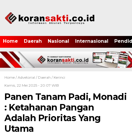
Home
Daerah
Nasional
Internasional
Pendid
Home /
Advetorial
/
Daerah
/
Kerinci
Kamis, 22 Mei 2025 - 20:07 WIB
Panen Tanam Padi, Monadi
: Ketahanan Pangan
Adalah Prioritas Yang
Utama