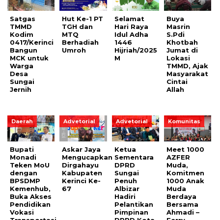
Satgas
Hut Ke-1 PT
Selamat
Buya
TMMD
TGH dan
Hari Raya
Masrin
Kodim
MTQ
Idul Adha
S.Pdi
0417/Kerinci
Berhadiah
1446
Khotbah
Bangun
Umroh
Hijriah/2025
Jumat di
MCK untuk
M
Lokasi
Warga
TMMD, Ajak
Desa
Masyarakat
Sungai
Cintai
Jernih
Allah
Daerah
Advetorial
Advetorial
Komunitas
Bupati
Askar Jaya
Ketua
Meet 1000
Monadi
Mengucapkan
Sementara
AZFER
Teken MoU
Dirgahayu
DPRD
Muda,
dengan
Kabupaten
Sungai
Komitmen
BPSDMP
Kerinci Ke-
Penuh
1000 Anak
Kemenhub,
67
Albizar
Muda
Buka Akses
Hadiri
Berdaya
Pendidikan
Pelantikan
Bersama
Vokasi
Pimpinan
Ahmadi –
Transportasi
DPRD Kota
Ferry