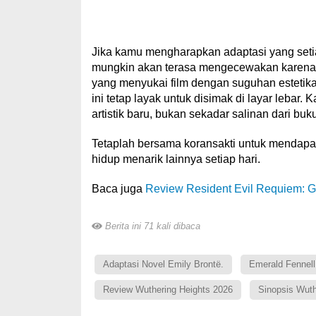
Jika kamu mengharapkan adaptasi yang seti
mungkin akan terasa mengecewakan karena 
yang menyukai film dengan suguhan estetika v
ini tetap layak untuk disimak di layar lebar
artistik baru, bukan sekadar salinan dari buk
Tetaplah bersama koransakti untuk mendapatka
hidup menarik lainnya setiap hari.
Baca juga
Review Resident Evil Requiem: G
Berita ini 71 kali dibaca
Adaptasi Novel Emily Brontë.
Emerald Fennell
Review Wuthering Heights 2026
Sinopsis Wuth