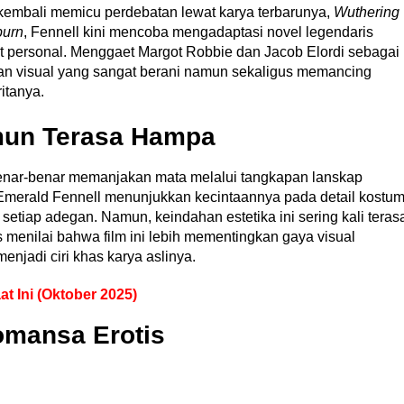
kembali memicu perdebatan lewat karya terbarunya,
Wuthering
burn
, Fennell kini mencoba mengadaptasi novel legendaris
t personal. Menggaet Margot Robbie dan Jacob Elordi sebagai
san visual yang sangat berani namun sekaligus memancing
itanya.
mun Terasa Hampa
i benar-benar memanjakan mata melalui tangkapan lanskap
 Emerald Fennell menunjukkan kecintaannya pada detail kostu
setiap adegan. Namun, keindahan estetika ini sering kali teras
 menilai bahwa film ini lebih mementingkan gaya visual
jadi ciri khas karya aslinya.
aat Ini (Oktober 2025)
omansa Erotis