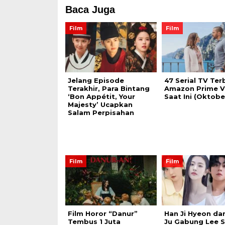
Baca Juga
Film
Film
Jelang Episode
47 Serial TV Ter
Terakhir, Para Bintang
Amazon Prime V
‘Bon Appétit, Your
Saat Ini (Oktobe
Majesty’ Ucapkan
Salam Perpisahan
Film
Film
Film Horor “Danur”
Han Ji Hyeon da
Tembus 1 Juta
Ju Gabung Lee 