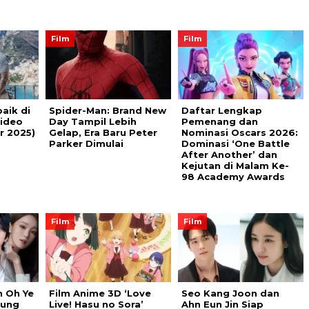
Film
Film
baik di
Spider-Man: Brand New
Daftar Lengkap
ideo
Day Tampil Lebih
Pemenang dan
r 2025)
Gelap, Era Baru Peter
Nominasi Oscars 2026:
Parker Dimulai
Dominasi ‘One Battle
After Another’ dan
Kejutan di Malam Ke-
98 Academy Awards
Film
Film
n Oh Ye
Film Anime 3D ‘Love
Seo Kang Joon dan
Sung
Live! Hasu no Sora’
Ahn Eun Jin Siap