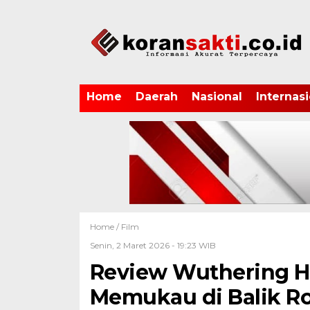
Home
Daerah
Nasional
Internasi
Home /
Film
Senin, 2 Maret 2026 - 19:23 WIB
Review Wuthering Hei
Memukau di Balik R