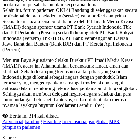
perdamaian, persahabatan, dan kerja sama dunia.
Selain itu, forum parlemen OKI di Bandung di selenggarakan secara
profesional dengan peladenan (service) yang perfect dan prima.
Secara teknis acara tersebut di handle oleh PT Imadi Media Kreasi
(IMADI) dengan sponsor utama PT Bank Syariah Indonesia Tbk
dan PT Pertamina (Persero) serta di dukung oleh PT. Bank Rakyat
Indonesia (Persero) Tbk (BRI), PT Bank Pembangunan Daerah
Jawa Barat dan Banten (Bank BJB) dan PT Kereta Api Indonesia
(Persero).
Menurut Bayu Agustianto Selaku Direktur PT Imadi Media Kreasi
(IMADI), acara ini Alhamdulillah berlangsung lancar, aman dan
khidmat. Sebab di samping kerjasama antar pihak yang solid,
Indonesia juga di kenal sebagai negara dengan penduduk Islam
terbesar yang mengedepankan semangat moderasi dan sangat
antusias dalam mendorong rekonsiliasi perdamaian di tingkat global.
Sehingga akan membuat delegasi negara-negara sahabat dan para
tamu undangan betul-betul antusias, self-confident, dan merasa
nyaman layaknya buyutun (kediaman) sendiri. (red)
Berita ini 314 kali dibaca
Advetorial
bandung
Headline
Internasional
isu global
MPR
pimpinan parlemen
Share :