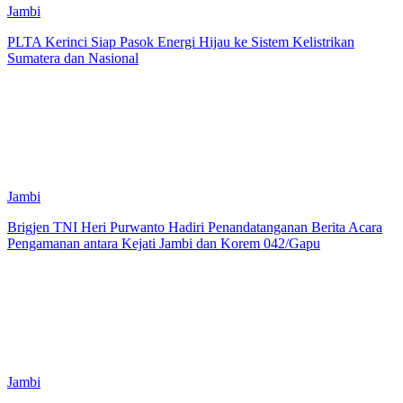
Jambi
PLTA Kerinci Siap Pasok Energi Hijau ke Sistem Kelistrikan
Sumatera dan Nasional
Jambi
Brigjen TNI Heri Purwanto Hadiri Penandatanganan Berita Acara
Pengamanan antara Kejati Jambi dan Korem 042/Gapu
Jambi