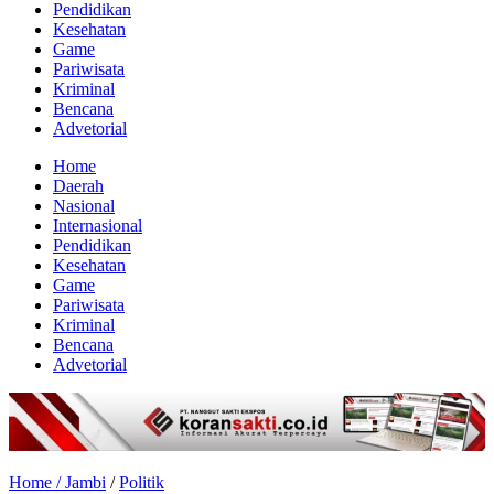
Pendidikan
Kesehatan
Game
Pariwisata
Kriminal
Bencana
Advetorial
Home
Daerah
Nasional
Internasional
Pendidikan
Kesehatan
Game
Pariwisata
Kriminal
Bencana
Advetorial
Home /
Jambi
/
Politik