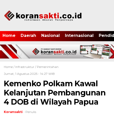
Home
Daerah
Nasional
Internasional
Pendid
Home /
Infrastruktur
/
Pemerintahan
Jumat, 1 Agustus 2025 - 14:27 WIB
Kemenko Polkam Kawal
Kelanjutan Pembangunan
4 DOB di Wilayah Papua
Koransakti
- Penulis