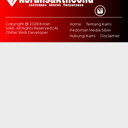
Copyright @ 2026 Koran
Home
Tentang Kami
Sakti, All Rights Reserved | Al
Pedoman Media Siber
Ghifari Web Developer
Hubungi Kami
Disclaimer