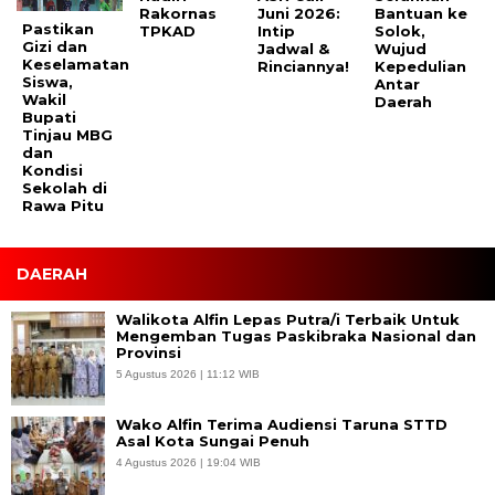
Rakornas
Juni 2026:
Bantuan ke
Pastikan
TPKAD
Intip
Solok,
Gizi dan
Jadwal &
Wujud
Keselamatan
Rinciannya!
Kepedulian
Siswa,
Antar
Wakil
Daerah
Bupati
Tinjau MBG
dan
Kondisi
Sekolah di
Rawa Pitu
DAERAH
Walikota Alfin Lepas Putra/i Terbaik Untuk
Mengemban Tugas Paskibraka Nasional dan
Provinsi
5 Agustus 2026 | 11:12 WIB
Wako Alfin Terima Audiensi Taruna STTD
Asal Kota Sungai Penuh
4 Agustus 2026 | 19:04 WIB