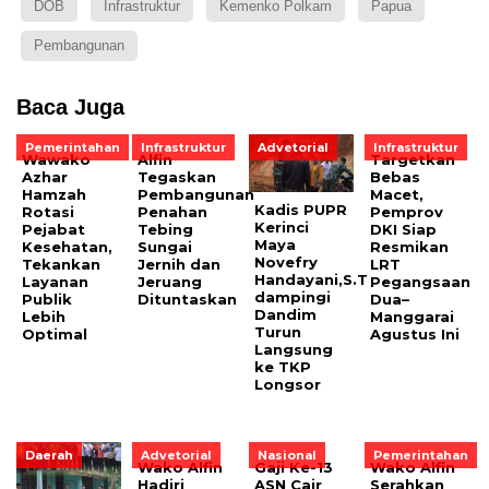
DOB
Infrastruktur
Kemenko Polkam
Papua
Pembangunan
Baca Juga
Pemerintahan
Infrastruktur
Advetorial
Infrastruktur
Wawako
Alfin
Targetkan
Azhar
Tegaskan
Bebas
Hamzah
Pembangunan
Macet,
Kadis PUPR
Rotasi
Penahan
Pemprov
Kerinci
Pejabat
Tebing
DKI Siap
Maya
Kesehatan,
Sungai
Resmikan
Novefry
Tekankan
Jernih dan
LRT
Handayani,S.T
Layanan
Jeruang
Pegangsaan
dampingi
Publik
Dituntaskan
Dua–
Dandim
Lebih
Manggarai
Turun
Optimal
Agustus Ini
Langsung
ke TKP
Longsor
Daerah
Advetorial
Nasional
Pemerintahan
Wako Alfin
Gaji Ke-13
Wako Alfin
Hadiri
ASN Cair
Serahkan