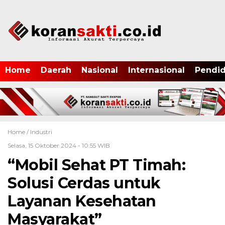
Home
Daerah
Nasional
Internasional
Pendid
Home /
Industri
Selasa, 15 Oktober 2024 - 10:55 WIB
“Mobil Sehat PT Timah:
Solusi Cerdas untuk
Layanan Kesehatan
Masyarakat”