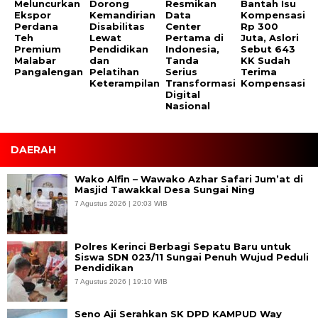
Meluncurkan
Dorong
Resmikan
Bantah Isu
Ekspor
Kemandirian
Data
Kompensasi
Perdana
Disabilitas
Center
Rp 300
Teh
Lewat
Pertama di
Juta, Aslori
Premium
Pendidikan
Indonesia,
Sebut 643
Malabar
dan
Tanda
KK Sudah
Pangalengan
Pelatihan
Serius
Terima
Keterampilan
Transformasi
Kompensasi
Digital
Nasional
DAERAH
Wako Alfin – Wawako Azhar Safari Jum’at di
Masjid Tawakkal Desa Sungai Ning
7 Agustus 2026 | 20:03 WIB
Polres Kerinci Berbagi Sepatu Baru untuk
Siswa SDN 023/11 Sungai Penuh Wujud Peduli
Pendidikan
7 Agustus 2026 | 19:10 WIB
Seno Aji Serahkan SK DPD KAMPUD Way