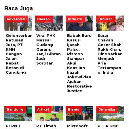
Baca Juga
Advetorial
Daerah
Industri
Hiburan
Gelontorkan
Viral PHK
Babak Baru
Suraj
Ratusan
Massal
Kasus
Chavan
Juta, PT
Gudang
Ijazah
Geser Shah
KMH
Garam:
Palsu:
Rukh Khan,
Bangun
Janji Gibran
Rismon
Dinobatkan
Jalan
Jadi
Sianipar
Menjadi
Rabat
Sorotan
Akui
Pria
Beton di
Keaslian
Tertampan
Cangking
Ijazah
di India
Jokowi dan
Ajukan
Restorative
Justice
Bandung
Artikel
Bisnis
Dinamika
PTPN 1
PT Timah
Microsoft
PLTA KMH