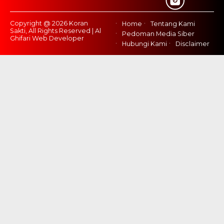
Copyright @ 2026 Koran
Home
Tentang Kami
Sakti, All Rights Reserved | Al
Pedoman Media Siber
Ghifari Web Developer
Hubungi Kami
Disclaimer