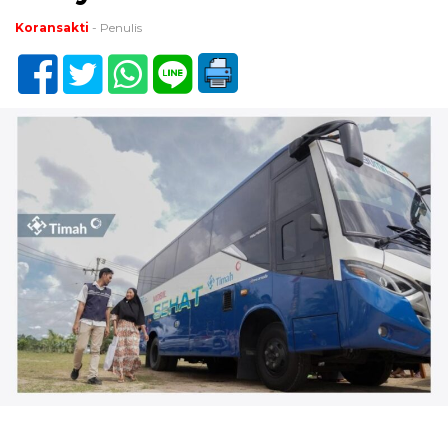
Koransakti
- Penulis