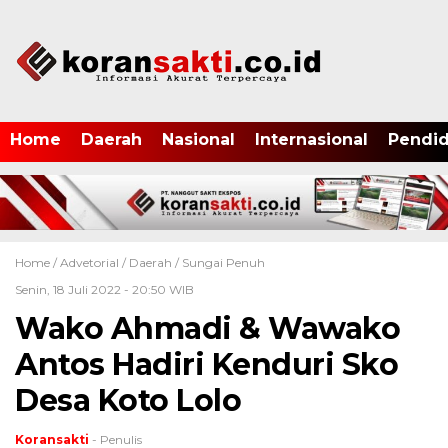
Home
Daerah
Nasional
Internasional
Pendid
Home /
Advetorial
/
Daerah
/
Sungai Penuh
Senin, 18 Juli 2022 - 20:50 WIB
Wako Ahmadi & Wawako
Antos Hadiri Kenduri Sko
Desa Koto Lolo
Koransakti
- Penulis