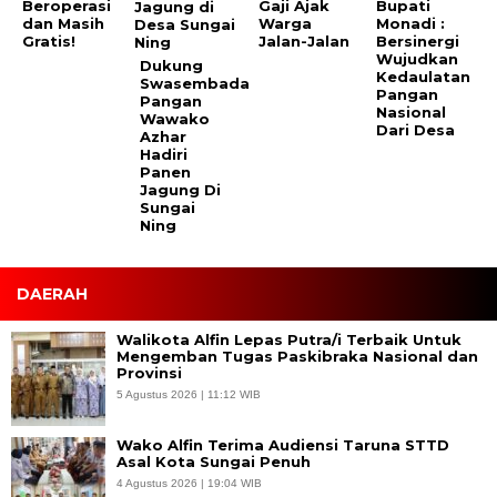
Beroperasi
Gaji Ajak
Bupati
dan Masih
Warga
Monadi :
Gratis!
Jalan-Jalan
Bersinergi
Wujudkan
Dukung
Kedaulatan
Swasembada
Pangan
Pangan
Nasional
Wawako
Dari Desa
Azhar
Hadiri
Panen
Jagung Di
Sungai
Ning
DAERAH
Walikota Alfin Lepas Putra/i Terbaik Untuk
Mengemban Tugas Paskibraka Nasional dan
Provinsi
5 Agustus 2026 | 11:12 WIB
Wako Alfin Terima Audiensi Taruna STTD
Asal Kota Sungai Penuh
4 Agustus 2026 | 19:04 WIB