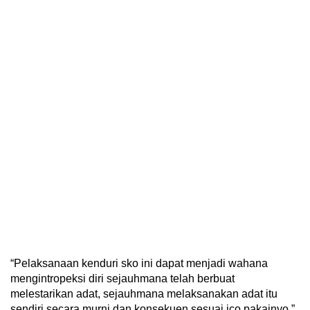
“Pelaksanaan kenduri sko ini dapat menjadi wahana
mengintropeksi diri sejauhmana telah berbuat
melestarikan adat, sejauhmana melaksanakan adat itu
sendiri secara murni dan konsekuen sesuai ico pakainyo,”