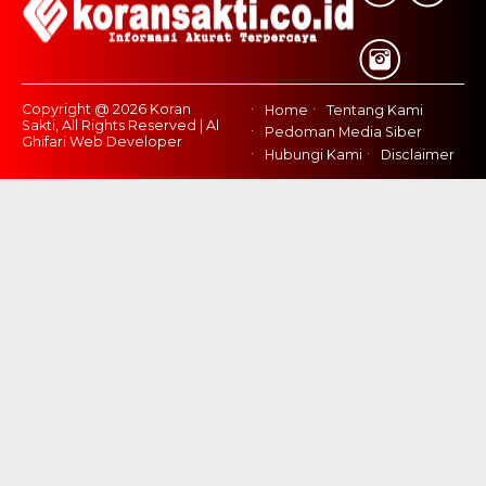
Copyright @ 2026 Koran
Home
Tentang Kami
Sakti, All Rights Reserved | Al
Pedoman Media Siber
Ghifari Web Developer
Hubungi Kami
Disclaimer