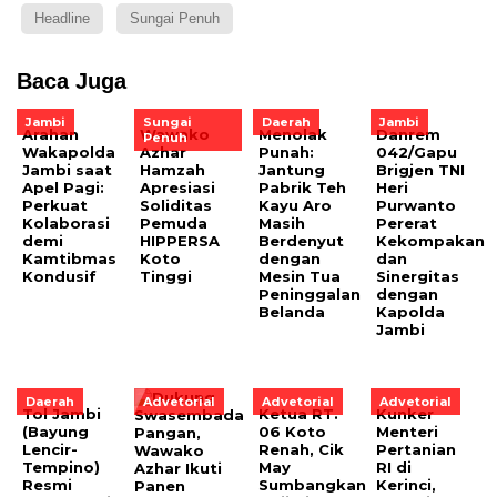
Headline
Sungai Penuh
Baca Juga
Jambi
Sungai
Daerah
Jambi
​Arahan
Wawako
Menolak
Danrem
Penuh
Wakapolda
Azhar
Punah:
042/Gapu
Jambi saat
Hamzah
Jantung
Brigjen TNI
Apel Pagi:
Apresiasi
Pabrik Teh
Heri
Perkuat
Soliditas
Kayu Aro
Purwanto
Kolaborasi
Pemuda
Masih
Pererat
demi
HIPPERSA
Berdenyut
Kekompakan
Kamtibmas
Koto
dengan
dan
Kondusif
Tinggi
Mesin Tua
Sinergitas
Peninggalan
dengan
Belanda
Kapolda
Jambi
Daerah
Advetorial
Advetorial
Advetorial
Tol Jambi
Ketua RT.
Kunker
(Bayung
06 Koto
Menteri
Lencir-
Renah, Cik
Pertanian
Tempino)
May
RI di
Resmi
Sumbangkan
Kerinci,