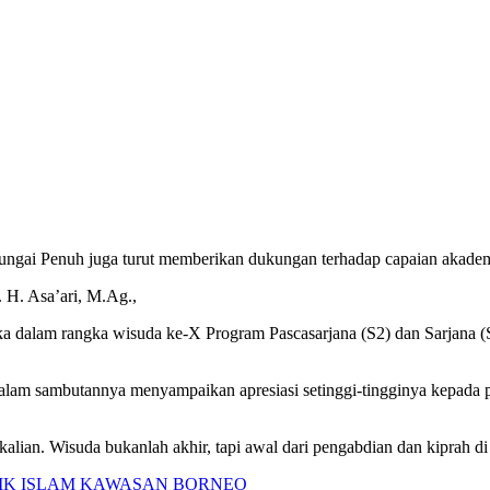
Sungai Penuh juga turut memberikan dukungan terhadap capaian akadem
. H. Asa’ari, M.Ag.,
ka dalam rangka wisuda ke-X Program Pascasarjana (S2) dan Sarjana (
dalam sambutannya menyampaikan apresiasi setinggi-tingginya kepada p
i kalian. Wisuda bukanlah akhir, tapi awal dari pengabdian dan kiprah d
IK ISLAM KAWASAN BORNEO