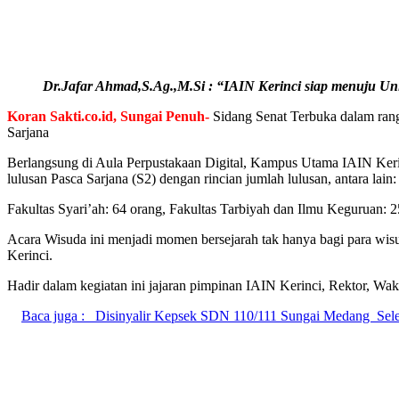
Dr.Jafar Ahmad,S.Ag.,M.Si : “IAIN Kerinci siap menuju Uni
Koran Sakti.co.id, Sungai Penuh-
Sidang Senat Terbuka dalam rang
Sarjana
Berlangsung di Aula Perpustakaan Digital, Kampus Utama IAIN Kerinc
lulusan Pasca Sarjana (S2) dengan rincian jumlah lulusan, antara lain:
Fakultas Syari’ah: 64 orang, Fakultas Tarbiyah dan Ilmu Keguruan:
Acara Wisuda ini menjadi momen bersejarah tak hanya bagi para wisud
Kerinci.
Hadir dalam kegiatan ini jajaran pimpinan IAIN Kerinci, Rektor, Wak
Baca juga :
Disinyalir Kepsek SDN 110/111 Sungai Medang Se