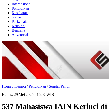
Internasional
Pendidikan
Kesehatan
Game
Pariwisata
Kriminal
Bencana
Advetorial
Home /
Kerinci
/
Pendidikan
/
Sungai Penuh
Kamis, 29 Mei 2025 - 16:07 WIB
537 Mahasiswa IAIN Kerinci d