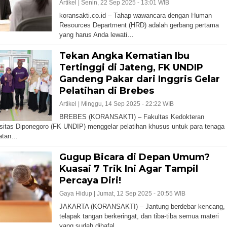
Artikel |
Senin, 22 Sep 2025 - 13:01 WIB
koransakti.co.id – Tahap wawancara dengan Human
Resources Department (HRD) adalah gerbang pertama
yang harus Anda lewati…
Tekan Angka Kematian Ibu
Tertinggi di Jateng, FK UNDIP
Gandeng Pakar dari Inggris Gelar
Pelatihan di Brebes
Artikel |
Minggu, 14 Sep 2025 - 22:22 WIB
BREBES (KORANSAKTI) – Fakultas Kedokteran
sitas Diponegoro (FK UNDIP) menggelar pelatihan khusus untuk para tenaga
atan…
Gugup Bicara di Depan Umum?
Kuasai 7 Trik Ini Agar Tampil
Percaya Diri!
Gaya Hidup |
Jumat, 12 Sep 2025 - 20:55 WIB
JAKARTA (KORANSAKTI) – Jantung berdebar kencang,
telapak tangan berkeringat, dan tiba-tiba semua materi
yang sudah dihafal…