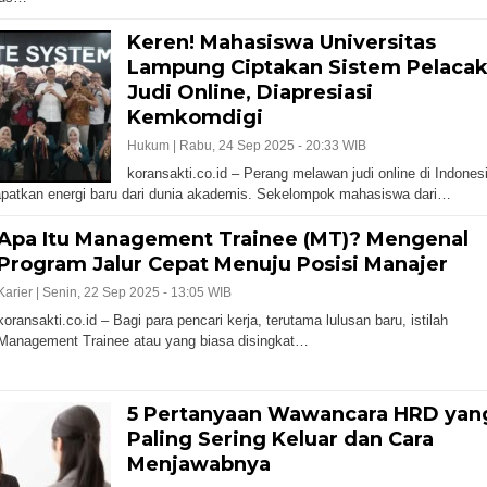
Keren! Mahasiswa Universitas
Lampung Ciptakan Sistem Pelaca
Judi Online, Diapresiasi
Kemkomdigi
Hukum |
Rabu, 24 Sep 2025 - 20:33 WIB
koransakti.co.id – Perang melawan judi online di Indones
atkan energi baru dari dunia akademis. Sekelompok mahasiswa dari…
Apa Itu Management Trainee (MT)? Mengenal
Program Jalur Cepat Menuju Posisi Manajer
Karier |
Senin, 22 Sep 2025 - 13:05 WIB
koransakti.co.id – Bagi para pencari kerja, terutama lulusan baru, istilah
Management Trainee atau yang biasa disingkat…
5 Pertanyaan Wawancara HRD yan
Paling Sering Keluar dan Cara
Menjawabnya