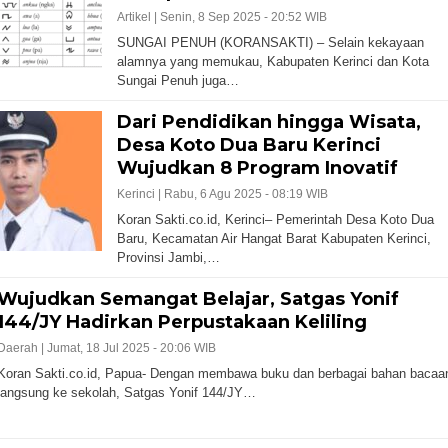
Artikel |
Senin, 8 Sep 2025 - 20:52 WIB
SUNGAI PENUH (KORANSAKTI) – Selain kekayaan
alamnya yang memukau, Kabupaten Kerinci dan Kota
Sungai Penuh juga…
Dari Pendidikan hingga Wisata,
Desa Koto Dua Baru Kerinci
Wujudkan 8 Program Inovatif
Kerinci |
Rabu, 6 Agu 2025 - 08:19 WIB
Koran Sakti.co.id, Kerinci– Pemerintah Desa Koto Dua
Baru, Kecamatan Air Hangat Barat Kabupaten Kerinci,
Provinsi Jambi,…
Wujudkan Semangat Belajar, Satgas Yonif
144/JY Hadirkan Perpustakaan Keliling
Daerah |
Jumat, 18 Jul 2025 - 20:06 WIB
Koran Sakti.co.id, Papua- Dengan membawa buku dan berbagai bahan bacaa
langsung ke sekolah, Satgas Yonif 144/JY…