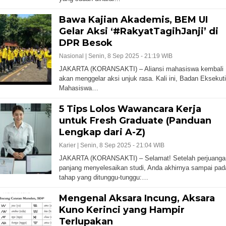
Bawa Kajian Akademis, BEM UI
Gelar Aksi ‘#RakyatTagihJanji’ di
DPR Besok
Nasional |
Senin, 8 Sep 2025 - 21:19 WIB
JAKARTA (KORANSAKTI) – Aliansi mahasiswa kembali
akan menggelar aksi unjuk rasa. Kali ini, Badan Eksekuti
Mahasiswa…
5 Tips Lolos Wawancara Kerja
untuk Fresh Graduate (Panduan
Lengkap dari A-Z)
Karier |
Senin, 8 Sep 2025 - 21:04 WIB
JAKARTA (KORANSAKTI) – Selamat! Setelah perjuanga
panjang menyelesaikan studi, Anda akhirnya sampai pad
tahap yang ditunggu-tunggu:…
Mengenal Aksara Incung, Aksara
Kuno Kerinci yang Hampir
Terlupakan