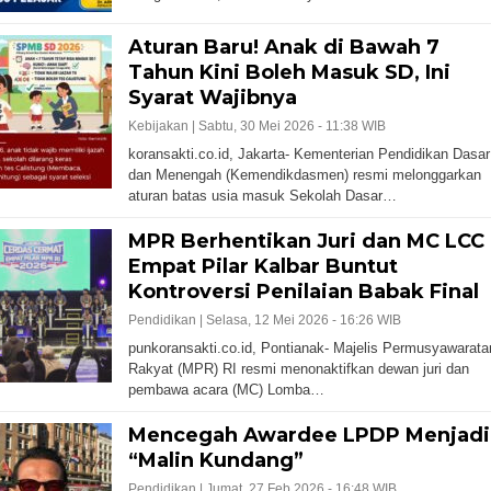
Aturan Baru! Anak di Bawah 7
Tahun Kini Boleh Masuk SD, Ini
Syarat Wajibnya
Kebijakan |
Sabtu, 30 Mei 2026 - 11:38 WIB
koransakti.co.id, Jakarta- Kementerian Pendidikan Dasar
dan Menengah (Kemendikdasmen) resmi melonggarkan
aturan batas usia masuk Sekolah Dasar…
MPR Berhentikan Juri dan MC LCC
Empat Pilar Kalbar Buntut
Kontroversi Penilaian Babak Final
Pendidikan |
Selasa, 12 Mei 2026 - 16:26 WIB
punkoransakti.co.id, Pontianak- Majelis Permusyawarata
Rakyat (MPR) RI resmi menonaktifkan dewan juri dan
pembawa acara (MC) Lomba…
Mencegah Awardee LPDP Menjadi
“Malin Kundang”
Pendidikan |
Jumat, 27 Feb 2026 - 16:48 WIB