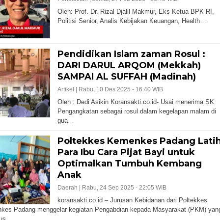
Oleh: Prof. Dr. Rizal Djalil Makmur, Eks Ketua BPK RI,
Politisi Senior, Analis Kebijakan Keuangan, Health…
Pendidikan Islam zaman Rosul :
DARI DARUL ARQOM (Mekkah)
SAMPAI AL SUFFAH (Madinah)
Artikel |
Rabu, 10 Des 2025 - 16:40 WIB
Oleh : Dedi Asikin Koransakti.co.id- Usai menerima SK
Pengangkatan sebagai rosul dalam kegelapan malam di
gua…
Poltekkes Kemenkes Padang Lati
Para Ibu Cara Pijat Bayi untuk
Optimalkan Tumbuh Kembang
Anak
Daerah |
Rabu, 24 Sep 2025 - 22:05 WIB
koransakti.co.id – Jurusan Kebidanan dari Poltekkes
kes Padang menggelar kegiatan Pengabdian kepada Masyarakat (PKM) yan
kus…