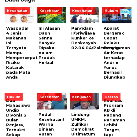
Kesehatan
Kesehatan
Kesehatan
Hukum
Waspada!
Ini Alasan
Pangdam
Aparat
4 Jenis
Daun
II/Sriwijaya
Bergerak
Makanan
Senna
Kunker ke
Cepat,
Ini
Banyak
Denkesyah
Pelaku
Ternyata
Dipakai
02.04.04/Palembang
Penyiraman
Mampu
dalam
Air Keras
Mempercepat
Produk
terhadap
Risiko
Herbal
Andrie
Katarak
Yunus
pada Mata
Berhasil
Anda
Diungkap
Hukum
Kesehatan
Kebijakan
Daerah
Dua
Realisasi
Mahasiswa
Program
Undip
KB di
Peduli
Lindungi
Divonis 2
Padang
Kesehatan!
UMKM:
Bulan
Pariaman
Warga
Zulfikar
Penjara,
Lebihi
Binaan
Demokrat
Terbukti
Target,
Rutan
Ultimatum
Sekap
tapi