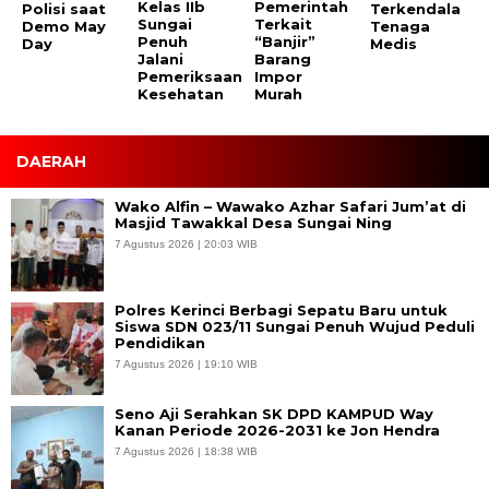
Kelas IIb
Pemerintah
Polisi saat
Terkendala
Sungai
Terkait
Demo May
Tenaga
Penuh
“Banjir”
Day
Medis
Jalani
Barang
Pemeriksaan
Impor
Kesehatan
Murah
DAERAH
Wako Alfin – Wawako Azhar Safari Jum’at di
Masjid Tawakkal Desa Sungai Ning
7 Agustus 2026 | 20:03 WIB
Polres Kerinci Berbagi Sepatu Baru untuk
Siswa SDN 023/11 Sungai Penuh Wujud Peduli
Pendidikan
7 Agustus 2026 | 19:10 WIB
Seno Aji Serahkan SK DPD KAMPUD Way
Kanan Periode 2026-2031 ke Jon Hendra
7 Agustus 2026 | 18:38 WIB