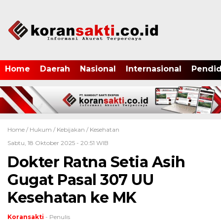
Home
Daerah
Nasional
Internasional
Pendid
Home /
Hukum
/
Kebijakan
/
Kesehatan
Sabtu, 18 Oktober 2025 - 20:51 WIB
Dokter Ratna Setia Asih
Gugat Pasal 307 UU
Kesehatan ke MK
Koransakti
- Penulis