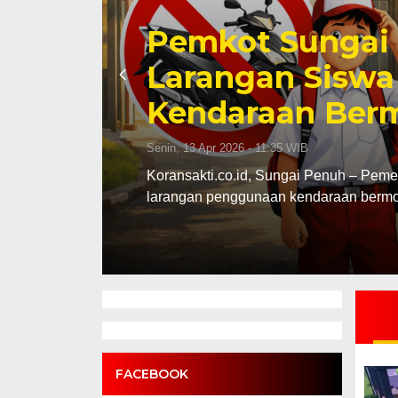
Pemkot Sungai 
Larangan Sisw
Kendaraan Ber
Senin, 13 Apr 2026 - 11:35 WIB
rna III
Koransakti.co.id, Sungai Penuh – Peme
larangan penggunaan kendaraan bermo
FACEBOOK