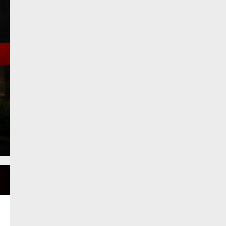
Komisi DPRD Kota Su
Pembahasan LKPJ T
2025
Kamis, 9 Apr 2026 - 12:46 WIB
Koransakti.co.id, Sungai Penuh – Komisi-komisi D
pembahasan Laporan Keterangan Pertanggungjawa