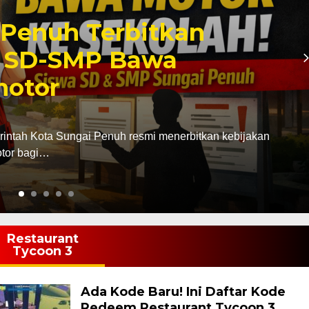
Penuh Terbitkan
a SD-SMP Bawa
motor
rintah Kota Sungai Penuh resmi menerbitkan kebijakan
tor bagi…
Restaurant
Tycoon 3
Ada Kode Baru! Ini Daftar Kode
Redeem Restaurant Tycoon 3