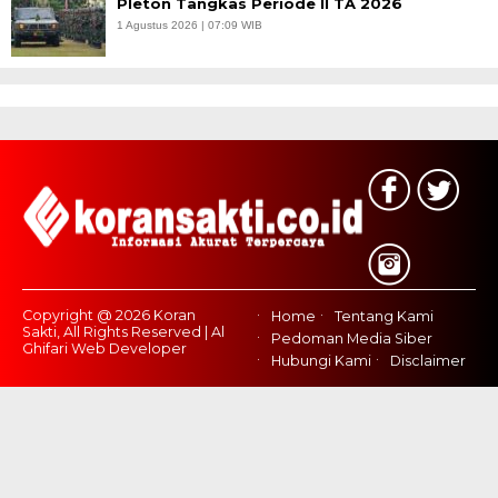
Pleton Tangkas Periode II TA 2026
1 Agustus 2026 | 07:09 WIB
Copyright @ 2026 Koran
Home
Tentang Kami
Sakti, All Rights Reserved | Al
Pedoman Media Siber
Ghifari Web Developer
Hubungi Kami
Disclaimer