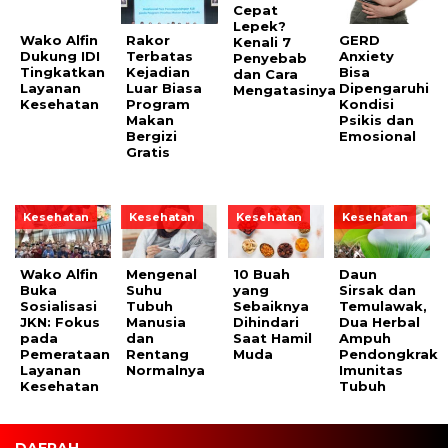
Cepat
Lepek?
Wako Alfin
Rakor
GERD
Kenali 7
Dukung IDI
Terbatas
Anxiety
Penyebab
Tingkatkan
Kejadian
Bisa
dan Cara
Layanan
Luar Biasa
Dipengaruhi
Mengatasinya
Kesehatan
Program
Kondisi
Makan
Psikis dan
Bergizi
Emosional
Gratis
Kesehatan
Kesehatan
Kesehatan
Kesehatan
Wako Alfin
Mengenal
10 Buah
Daun
Buka
Suhu
yang
Sirsak dan
Sosialisasi
Tubuh
Sebaiknya
Temulawak,
JKN: Fokus
Manusia
Dihindari
Dua Herbal
pada
dan
Saat Hamil
Ampuh
Pemerataan
Rentang
Muda
Pendongkrak
Layanan
Normalnya
Imunitas
Kesehatan
Tubuh
DAERAH