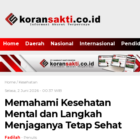
Home
Daerah
Nasional
Internasional
Pendid
Home /
Kesehatan
Selasa, 2 Juni 2026 - 00:37 WIB
Memahami Kesehatan
Mental dan Langkah
Menjaganya Tetap Sehat
Fadilah
- Penulis