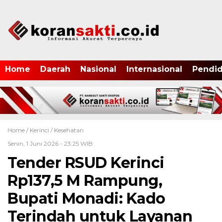
Home
Daerah
Nasional
Internasional
Pendid
Home /
Kerinci
/
Kesehatan
Senin, 1 Juni 2026 - 23:25 WIB
Tender RSUD Kerinci
Rp137,5 M Rampung,
Bupati Monadi: Kado
Terindah untuk Layanan