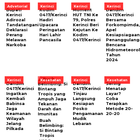
Advetorial
Kerinci
Kerinci
Kerinci
Bupati
Kodim
Moment
Dandim
Kerinci
0417/Kerinci
HUT TNI Ke
0417/Kerinci
Adirozal
Hadiri
79, Polres
Bersama
Tandatangani
Upacara
Kerinci Beri
Forkompimda,
Deklarasi
Peringatan
Kejutan Ke
Apel
Perang
Hari Lahir
Kodim
Kesiapsiagaan
Melawan
Pancasila
0417/Kerinci
Penanggulang
Narkoba
Bencana
Hidrometeorol
Tahun
2024
Kerinci
Kesehatan
Kerinci
Kesehatan
Dandim
Dandim
Sering
0417/Kerinci
0417/Kerinci
Menatap
Ingatkan
Tinjau
Layar?
Kembali
Langsung
Coba
Babinsa
Kesiapan
Terapkan
Jaga
Posko
Metode 20-
Keamanan
Pengamanan
20-20
Wilayah
Mudik
Buah
Jelang
Lebaran
Belimbing:
Pilkada
Si Bintang
Tropis