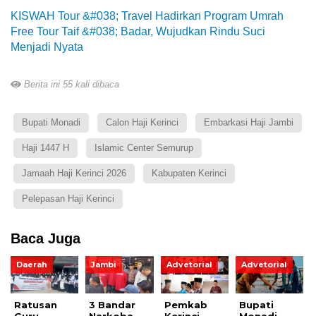
KISWAH Tour &#038; Travel Hadirkan Program Umrah
Free Tour Taif &#038; Badar, Wujudkan Rindu Suci
Menjadi Nyata
Berita ini 55 kali dibaca
Bupati Monadi
Calon Haji Kerinci
Embarkasi Haji Jambi
Haji 1447 H
Islamic Center Semurup
Jamaah Haji Kerinci 2026
Kabupaten Kerinci
Pelepasan Haji Kerinci
Baca Juga
Daerah
Jambi
Advetorial
Advetorial
Ratusan
3 Bandar
Pemkab
Bupati
Guru
Narkoba
Kerinci
Monadi