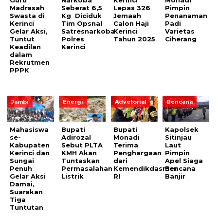
Madrasah
Seberat 6,5
Lepas 326
Pimpin
Swasta di
Kg Diciduk
Jemaah
Penanaman
Kerinci
Tim Opsnal
Calon Haji
Padi
Gelar Aksi,
Satresnarkoba
Kerinci
Varietas
Tuntut
Polres
Tahun 2025
Ciherang
Keadilan
Kerinci
dalam
Rekrutmen
PPPK
Jambi
Energi
Advetorial
Bencana
Mahasiswa
Bupati
Bupati
Kapolsek
se-
Adirozal
Monadi
Sitinjau
Kabupaten
Sebut PLTA
Terima
Laut
Kerinci dan
KMH Akan
Penghargaan
Pimpin
Sungai
Tuntaskan
dari
Apel Siaga
Penuh
Permasalahan
Kemendikdasmen
Bencana
Gelar Aksi
Listrik
RI
Banjir
Damai,
Suarakan
Tiga
Tuntutan