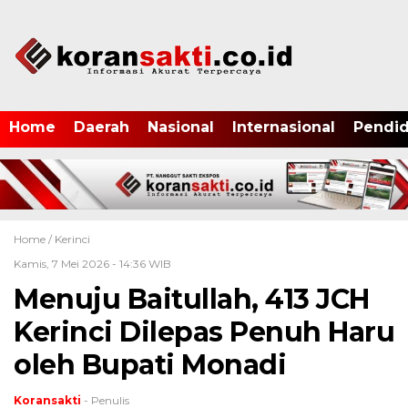
Home
Daerah
Nasional
Internasional
Pendid
Home /
Kerinci
Kamis, 7 Mei 2026 - 14:36 WIB
Menuju Baitullah, 413 JCH
Kerinci Dilepas Penuh Haru
oleh Bupati Monadi
Koransakti
- Penulis