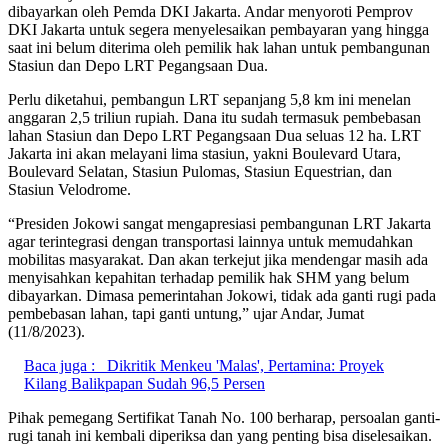
dibayarkan oleh Pemda DKI Jakarta. Andar menyoroti Pemprov
DKI Jakarta untuk segera menyelesaikan pembayaran yang hingga
saat ini belum diterima oleh pemilik hak lahan untuk pembangunan
Stasiun dan Depo LRT Pegangsaan Dua.
Perlu diketahui, pembangun LRT sepanjang 5,8 km ini menelan
anggaran 2,5 triliun rupiah. Dana itu sudah termasuk pembebasan
lahan Stasiun dan Depo LRT Pegangsaan Dua seluas 12 ha. LRT
Jakarta ini akan melayani lima stasiun, yakni Boulevard Utara,
Boulevard Selatan, Stasiun Pulomas, Stasiun Equestrian, dan
Stasiun Velodrome.
“Presiden Jokowi sangat mengapresiasi pembangunan LRT Jakarta
agar terintegrasi dengan transportasi lainnya untuk memudahkan
mobilitas masyarakat. Dan akan terkejut jika mendengar masih ada
menyisahkan kepahitan terhadap pemilik hak SHM yang belum
dibayarkan. Dimasa pemerintahan Jokowi, tidak ada ganti rugi pada
pembebasan lahan, tapi ganti untung,” ujar Andar, Jumat
(11/8/2023).
Baca juga :
Dikritik Menkeu 'Malas', Pertamina: Proyek
Kilang Balikpapan Sudah 96,5 Persen
Pihak pemegang Sertifikat Tanah No. 100 berharap, persoalan ganti-
rugi tanah ini kembali diperiksa dan yang penting bisa diselesaikan.