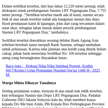
Dalam sertifikat tersebut, dari luas lahan 12.220 meter persegi, telah
diokupasi untuk pembangunan Stasiun LRT Pegangsaan Dua, 7.755
meter persegi. “Sertifikat tersebut masih ada di kami, namun secara
fisik di atas tanah tersebut sudah ada bangunan stasiun dan depo.
Hasil peninjauan kami di lapangan, jelas dari yang tercantum dalam
surat ukur, sebagian lahan masuk dalam proyek pembangunan
Stasiun LRT Pegangsaan Dua,” tambahnya.
Sertifikat tersebut diserahkan seorang debitur Bank Agung Asia
sebelum berubah nama menjadi Bank Summa, sebagai tambahan
untuk pelunasan. Karena nilai jaminan atas kredit yang ditarik belum
cukup, pihak bank menerima Sertifikat No: 100 tersebut sehingga
utang yang bersangkutan dinyatakan lunas.
Baca juga :
Perkuat Nilai-Nilai Spiritual Prajurit, Kodim
0417/Kerinci Gelar Peringatan Nuzulul Qur'an 1446 H / 2025
M.
Warga Minta Dibayar Tanahnya
Seiring perjalanan waktu, ternyata di atas tanah hak milik tersebut,
kini terbangun Stasiun dan Depo LRT Pegangsaan Dua. Padahal
Gubernur DKI Jakarta Sutiyoso kala itu, telah memberi kuasa
kepada Drs Ma’mun Amin, Plh Kepala Biro Perlengkapan Provinsi