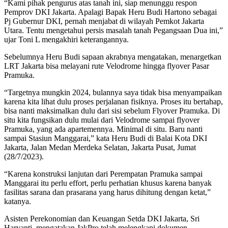
“Kami pihak pengurus atas tanah ini, siap menunggu respon
Pemprov DKI Jakarta. Apalagi Bapak Heru Budi Hartono sebagai
Pj Gubernur DKI, pernah menjabat di wilayah Pemkot Jakarta
Utara. Tentu mengetahui persis masalah tanah Pegangsaan Dua ini,”
ujar Toni L mengakhiri keterangannya.
Sebelumnya Heru Budi sapaan akrabnya mengatakan, menargetkan
LRT Jakarta bisa melayani rute Velodrome hingga flyover Pasar
Pramuka.
“Targetnya mungkin 2024, bulannya saya tidak bisa menyampaikan
karena kita lihat dulu proses perjalanan fisiknya. Proses itu bertahap,
bisa nanti maksimalkan dulu dari sisi sebelum Flyover Pramuka. Di
situ kita fungsikan dulu mulai dari Velodrome sampai flyover
Pramuka, yang ada apartemennya. Minimal di situ. Baru nanti
sampai Stasiun Manggarai,” kata Heru Budi di Balai Kota DKI
Jakarta, Jalan Medan Merdeka Selatan, Jakarta Pusat, Jumat
(28/7/2023).
“Karena konstruksi lanjutan dari Perempatan Pramuka sampai
Manggarai itu perlu effort, perlu perhatian khusus karena banyak
fasilitas sarana dan prasarana yang harus dihitung dengan ketat,”
katanya.
Asisten Perekonomian dan Keuangan Setda DKI Jakarta, Sri
Haryanti, mengatakan JakPro telah melengkapi dokumen