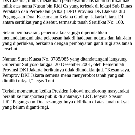
DKI Jakarta, untuk melakukan pembayaran atas tanah serifikat hak
milik atas nama Nasan bin Ridi Cs yang terletak di lokasi Sub Dinas
Peralatan dan Perbekalan (Alkal) DPU Provinsi DKI Jakarta di Jl
Pegangsaan Dua, Kecamatan Kelapa Gading, Jakarta Utara. Di
antara sertifikat yang disebut, termasuk tanah Sertifikat No: 100.
Selain pembayaran, penerima kuasa juga diperintahkan
menandatangani akta pelepasan hak di hadapan notaris dan lain-lain
yang diperlukan, berkaitan dengan pembayaran ganti-rugi atas tanah
tersebut.
Namun Surat Kuasa No. 3785/085 yang ditandatangani langsung
Gubernur Sutiyoso tanggal 20 Desember 2001, oleh Pemerintah
Provinsi DKI Jakarta berikutnya tidak ditindaklanjuti. “Kesan saya,
Pemprov DKI Jakarta semena-mena menyerobot tanah yang sah
dimiliki rakyat,” tegas Toni.
Terkait momentum ketika Presiden Jokowi mendorong masyarakat
beralih ke transportasi publik di antaranya LRT, tenyata Stasiun
LRT Pegangsaan Dua sesungguhnya didirikan di atas tanah rakyat
yang belum diganti-rugi.