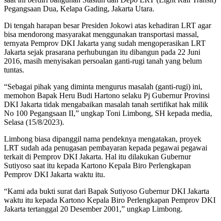
Pegangsaan Dua, Kelapa Gading, Jakarta Utara.
Di tengah harapan besar Presiden Jokowi atas kehadiran LRT agar
bisa mendorong masyarakat menggunakan transportasi massal,
ternyata Pemprov DKI Jakarta yang sudah mengoperasikan LRT
Jakarta sejak prasarana perhubungan itu dibangun pada 22 Juni
2016, masih menyisakan persoalan ganti-rugi tanah yang belum
tuntas.
“Sebagai pihak yang diminta mengurus masalah (ganti-rugi) ini,
memohon Bapak Heru Budi Hartono selaku Pj Gubernur Provinsi
DKI Jakarta tidak mengabaikan masalah tanah sertifikat hak milik
No 100 Pegangsaan II,” ungkap Toni Limbong, SH kepada media,
Selasa (15/8/2023).
Limbong biasa dipanggil nama pendeknya mengatakan, proyek
LRT sudah ada penugasan pembayaran kepada pegawai pegawai
terkait di Pemprov DKI Jakarta. Hal itu dilakukan Gubernur
Sutiyoso saat itu kepada Kartono Kepala Biro Perlengkapan
Pemprov DKI Jakarta waktu itu.
“Kami ada bukti surat dari Bapak Sutiyoso Gubernur DKI Jakarta
waktu itu kepada Kartono Kepala Biro Perlengkapan Pemprov DKI
Jakarta tertanggal 20 Desember 2001,” ungkap Limbong.