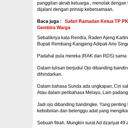
panggilan akrab keluarga , menolak dengan t
dijalani dengan prinsip kebersamaan.
Baca juga :
Safari Ramadan Ketua TP PKK
Gembira Warga
Sebaliknya kata Rendra, Raden Ajeng Karti
Bupati Rembang Kangjeng Adipati Ario Singgi
Padahal pula mereka (RAK dan RDS) sama s
Dalam tulisan berjudul Ojo dibanding bandingk
dihindarkan.
Dalam bahasa Sunda ada ungkapan, Ciri sabu
Atau dalam peribahasa Melayu, Lain padang l
Jadi ojo dibanding bandingke. Yang pentin
kebobolan dan belenggu adat yang mengikat.
Sebuah fitrah. Mungkin surat Ad dzariyat 49 