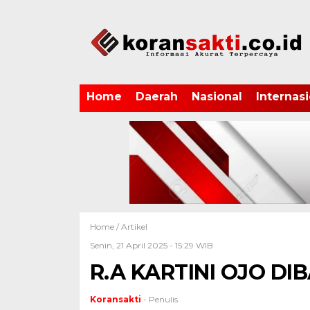
Home
Daerah
Nasional
Internasi
Home /
Artikel
Senin, 21 April 2025 - 15:29 WIB
R.A KARTINI OJO D
Koransakti
- Penulis