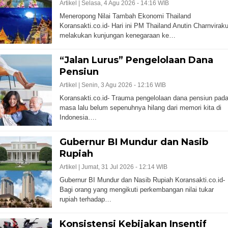
Artikel |
Selasa, 4 Agu 2026 - 14:16 WIB
Meneropong Nilai Tambah Ekonomi Thailand
Koransakti.co.id- Hari ini PM Thailand Anutin Charnviraku
melakukan kunjungan kenegaraan ke…
“Jalan Lurus” Pengelolaan Dana
Pensiun
Artikel |
Senin, 3 Agu 2026 - 12:16 WIB
Koransakti.co.id- Trauma pengelolaan dana pensiun pad
masa lalu belum sepenuhnya hilang dari memori kita di
Indonesia….
Gubernur BI Mundur dan Nasib
Rupiah
Artikel |
Jumat, 31 Jul 2026 - 12:14 WIB
Gubernur BI Mundur dan Nasib Rupiah Koransakti.co.id-
Bagi orang yang mengikuti perkembangan nilai tukar
rupiah terhadap…
Konsistensi Kebijakan Insentif