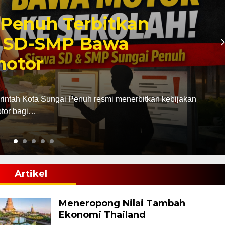
ta Sungai Penuh Mulai
PJ Tahun Anggaran
isi-komisi DPRD Kota Sungai Penuh mulai melaksanakan
tanggungjawaban (LKPJ)…
Artikel
Meneropong Nilai Tambah
Ekonomi Thailand