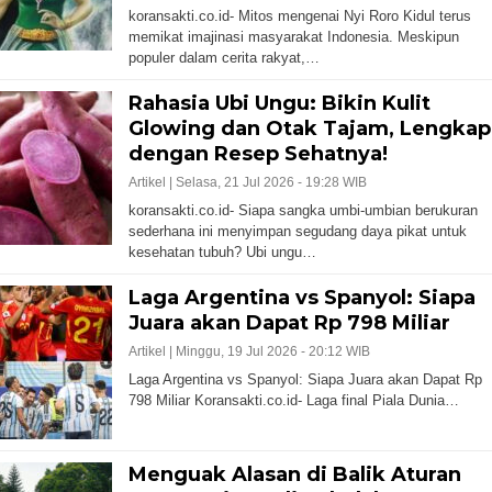
koransakti.co.id- Mitos mengenai Nyi Roro Kidul terus
memikat imajinasi masyarakat Indonesia. Meskipun
populer dalam cerita rakyat,…
Rahasia Ubi Ungu: Bikin Kulit
Glowing dan Otak Tajam, Lengkap
dengan Resep Sehatnya!
Artikel |
Selasa, 21 Jul 2026 - 19:28 WIB
koransakti.co.id- Siapa sangka umbi-umbian berukuran
sederhana ini menyimpan segudang daya pikat untuk
kesehatan tubuh? Ubi ungu…
Laga Argentina vs Spanyol: Siapa
Juara akan Dapat Rp 798 Miliar
Artikel |
Minggu, 19 Jul 2026 - 20:12 WIB
Laga Argentina vs Spanyol: Siapa Juara akan Dapat Rp
798 Miliar Koransakti.co.id- Laga final Piala Dunia…
Menguak Alasan di Balik Aturan