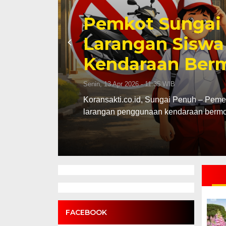
Komisi DPRD Ko
Pembahasan LK
2025
Kamis, 9 Apr 2026 - 12:46 WIB
ijakan
Koransakti.co.id, Sungai Penuh – Kom
pembahasan Laporan Keterangan Per
FACEBOOK