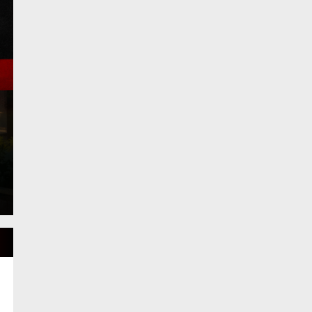
Sekda Alpian Resmi B
Paskibraka 2026
Rabu, 8 Apr 2026 - 19:17 WIB
koransakti.co.id, Sungai Penuh – Sekretaris Daerah 
membuka kegiatan seleksi Pasukan…