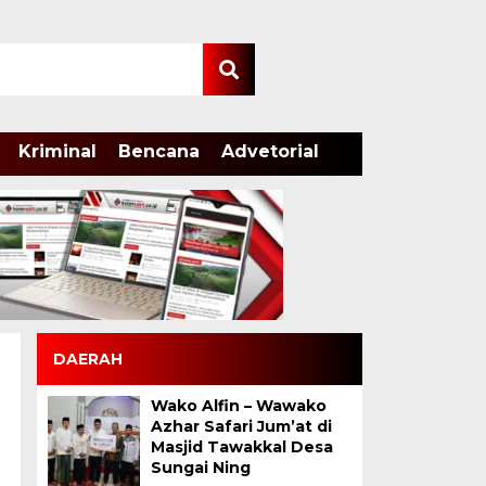
Kriminal
Bencana
Advetorial
DAERAH
Wako Alfin – Wawako
Azhar Safari Jum’at di
Masjid Tawakkal Desa
Sungai Ning