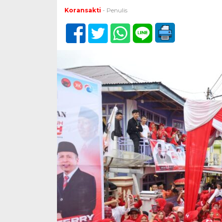
Koransakti
- Penulis