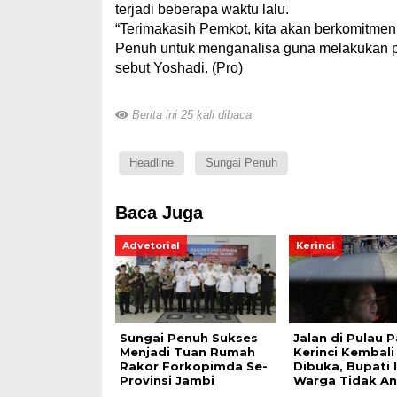
terjadi beberapa waktu lalu.
“Terimakasih Pemkot, kita akan berkomitm
Penuh untuk menganalisa guna melakukan pe
sebut Yoshadi. (Pro)
Berita ini 25 kali dibaca
Headline
Sungai Penuh
Baca Juga
Advetorial
Kerinci
Sungai Penuh Sukses
Jalan di Pulau 
Menjadi Tuan Rumah
Kerinci Kembali
Rakor Forkopimda Se-
Dibuka, Bupati
Provinsi Jambi
Warga Tidak An