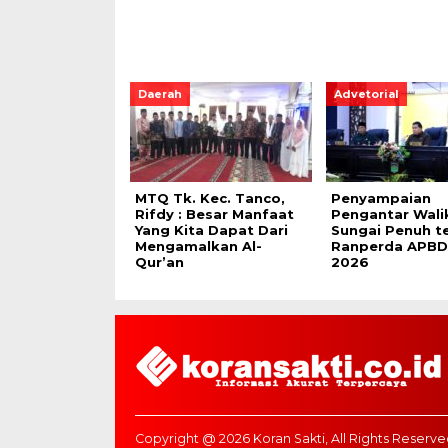
Daerah
Advetorial
MTQ Tk. Kec. Tanco,
Penyampaian
Rifdy : Besar Manfaat
Pengantar Wali
Yang Kita Dapat Dari
Sungai Penuh t
Mengamalkan Al-
Ranperda APBD
Qur’an
2026
Copyright @ 2026 Koran Sakti, All Rights Reserve