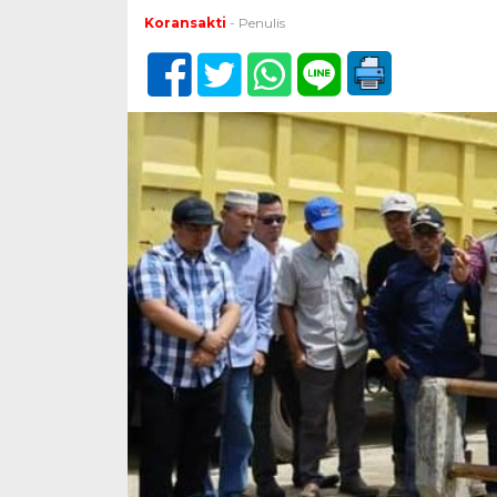
Koransakti
- Penulis