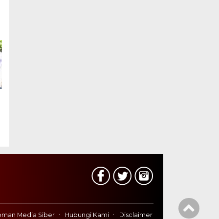
man Media Siber
Hubungi Kami
Disclaimer