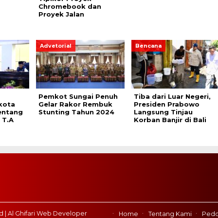
Chromebook dan
Proyek Jalan
Advetorial
Bencana
Pemkot Sungai Penuh
Tiba dari Luar Negeri,
kota
Gelar Rakor Rembuk
Presiden Prabowo
entang
Stunting Tahun 2024
Langsung Tinjau
 T.A
Korban Banjir di Bali
d | Al Ghifari Web Developer
Home
Tentang Kami
Pedo