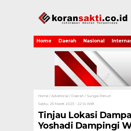
Home
Daerah
Nasional
Interna
Home /
Advetorial
/
Daerah
/
Sungai Penuh
Sabtu, 25 Maret 2023 - 22:14 WIB
Tinjau Lokasi Dampa
Yoshadi Dampingi 