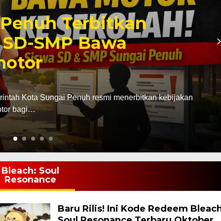
Penuh Terbitkan
a SD-SMP Bawa
motor
rintah Kota Sungai Penuh resmi menerbitkan kebijakan
tor bagi…
Bleach: Soul
Resonance
Baru Rilis! Ini Kode Redeem Bleach
Soul Resonance Terbaru Oktober