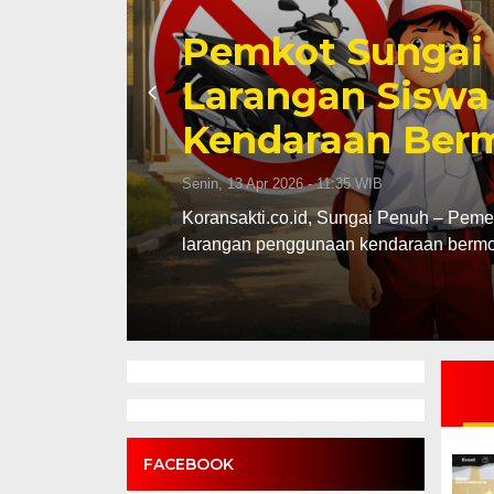
Pemkot Sungai 
Larangan Sisw
Kendaraan Ber
Senin, 13 Apr 2026 - 11:35 WIB
rna III
Koransakti.co.id, Sungai Penuh – Peme
larangan penggunaan kendaraan bermo
FACEBOOK