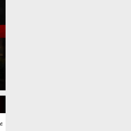
Komisi DPRD Kota Su
Pembahasan LKPJ T
2025
Kamis, 9 Apr 2026 - 12:46 WIB
Koransakti.co.id, Sungai Penuh – Komisi-komisi D
pembahasan Laporan Keterangan Pertanggungjawa
: