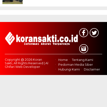
Copyright @ 2026 Koran
Home
Tentang Kami
Sakti, All Rights Reserved | Al
Pedoman Media Siber
Ghifari Web Developer
Hubungi Kami
Disclaimer