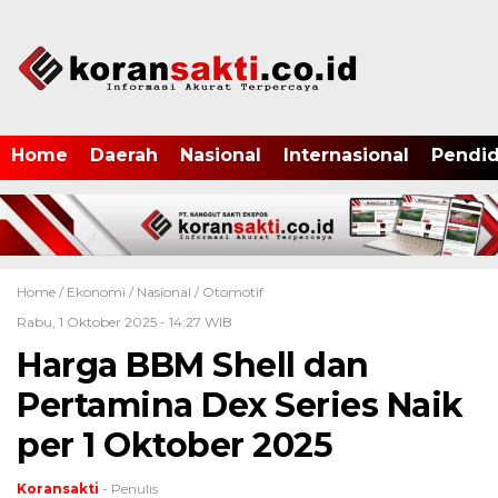
Home
Daerah
Nasional
Internasional
Pendid
Home /
Ekonomi
/
Nasional
/
Otomotif
Rabu, 1 Oktober 2025 - 14:27 WIB
Harga BBM Shell dan
Pertamina Dex Series Naik
per 1 Oktober 2025
Koransakti
- Penulis