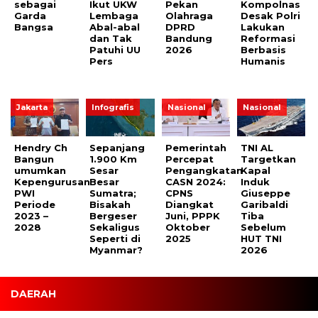
sebagai
Ikut UKW
Pekan
Kompolnas
Garda
Lembaga
Olahraga
Desak Polri
Bangsa
Abal-abal
DPRD
Lakukan
dan Tak
Bandung
Reformasi
Patuhi UU
2026
Berbasis
Pers
Humanis
Jakarta
Infografis
Nasional
Nasional
Hendry Ch
Sepanjang
Pemerintah
TNI AL
Bangun
1.900 Km
Percepat
Targetkan
umumkan
Sesar
Pengangkatan
Kapal
Kepengurusan
Besar
CASN 2024:
Induk
PWI
Sumatra;
CPNS
Giuseppe
Periode
Bisakah
Diangkat
Garibaldi
2023 –
Bergeser
Juni, PPPK
Tiba
2028
Sekaligus
Oktober
Sebelum
Seperti di
2025
HUT TNI
Myanmar?
2026
DAERAH