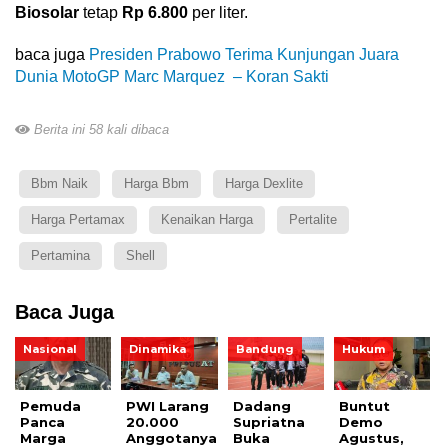
Biosolar
tetap
Rp 6.800
per liter.
baca juga
Presiden Prabowo Terima Kunjungan Juara
Dunia MotoGP Marc Marquez – Koran Sakti
Berita ini 58 kali dibaca
Bbm Naik
Harga Bbm
Harga Dexlite
Harga Pertamax
Kenaikan Harga
Pertalite
Pertamina
Shell
Baca Juga
Nasional
Dinamika
Bandung
Hukum
Pemuda
PWI Larang
Dadang
Buntut
Panca
20.000
Supriatna
Demo
Marga
Anggotanya
Buka
Agustus,