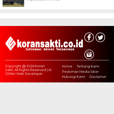
Copyright @ 2026 Koran
Home
Tentang Kami
Sakti, All Rights Reserved | Al
Pedoman Media Siber
Ghifari Web Developer
Hubungi Kami
Disclaimer