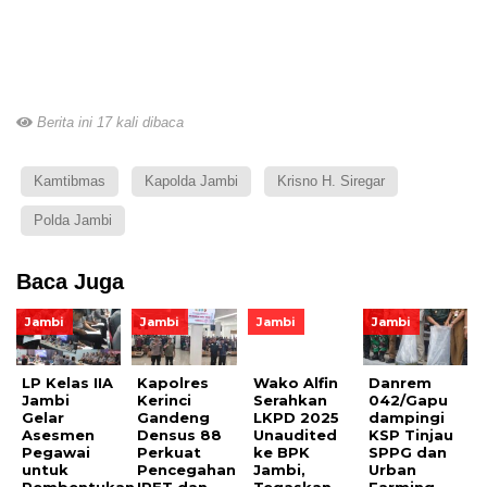
Berita ini 17 kali dibaca
Kamtibmas
Kapolda Jambi
Krisno H. Siregar
Polda Jambi
Baca Juga
Jambi
Jambi
Jambi
Jambi
LP Kelas IIA
Kapolres
Wako Alfin
Danrem
Jambi
Kerinci
Serahkan
042/Gapu
Gelar
Gandeng
LKPD 2025
dampingi
Asesmen
Densus 88
Unaudited
KSP Tinjau
Pegawai
Perkuat
ke BPK
SPPG dan
untuk
Pencegahan
Jambi,
Urban