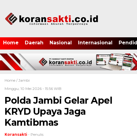
Home
Daerah
Nasional
Internasional
Pendid
Home /
Jambi
Minggu, 10 Mei 2026 - 15:56 WIB
Polda Jambi Gelar Apel
KRYD Upaya Jaga
Kamtibmas
Koransakti
- Penulis