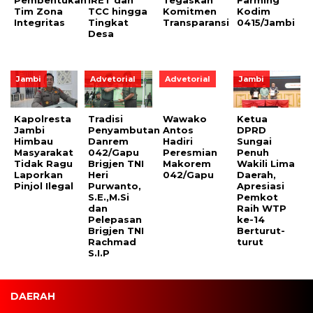
Pembentukan
IRET dan
Tegaskan
Farming
Tim Zona
TCC hingga
Komitmen
Kodim
Integritas
Tingkat
Transparansi
0415/Jambi
Desa
Jambi
Advetorial
Advetorial
Jambi
Kapolresta
Tradisi
Wawako
Ketua
Jambi
Penyambutan
Antos
DPRD
Himbau
Danrem
Hadiri
Sungai
Masyarakat
042/Gapu
Peresmian
Penuh
Tidak Ragu
Brigjen TNI
Makorem
Wakili Lima
Laporkan
Heri
042/Gapu
Daerah,
Pinjol Ilegal
Purwanto,
Apresiasi
S.E.,M.Si
Pemkot
dan
Raih WTP
Pelepasan
ke-14
Brigjen TNI
Berturut-
Rachmad
turut
S.I.P
DAERAH