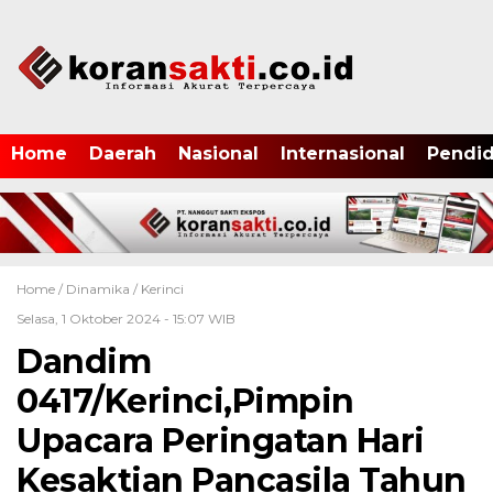
Home
Daerah
Nasional
Internasional
Pendid
Home /
Dinamika
/
Kerinci
Selasa, 1 Oktober 2024 - 15:07 WIB
Dandim
0417/Kerinci,Pimpin
Upacara Peringatan Hari
Kesaktian Pancasila Tahun