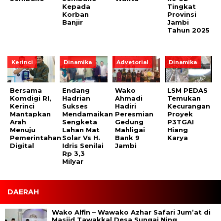
Kepada
Tingkat
Korban
Provinsi
Banjir
Jambi
Tahun 2025
Kerinci
Dinamika
Advetorial
Dinamika
Bersama
Endang
Wako
LSM PEDAS
Komdigi RI,
Hadrian
Ahmadi
Temukan
Kerinci
Sukses
Hadiri
Kecurangan
Mantapkan
Mendamaikan
Peresmian
Proyek
Arah
Sengketa
Gedung
P3TGAI
Menuju
Lahan Mat
Mahligai
Hiang
Pemerintahan
Solar Vs H.
Bank 9
Karya
Digital
Idris Senilai
Jambi
Rp 3,3
Milyar
DAERAH
Wako Alfin – Wawako Azhar Safari Jum’at di
Masjid Tawakkal Desa Sungai Ning