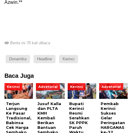
Azwin.**
Berita ini 78 kali dibaca
Donamika
Headline
Kerinci
Baca Juga
Kerinci
Advetorial
Kerinci
Advetorial
Terjun
Jusuf Kalla
Bupati
Pemkab
Langsung
dan PLTA
Kerinci
Kerinci
Ke Pasar
KMH
Resmi
Sukses
Tradisional,
Kembali
Serahkan
Gelar
Babinsa
Berikan
SK PPPK
Peringatan
Cek Harga
Bantuan
Paruh
HARGANAS
Sembako
Sembako
Waktu
ke-32