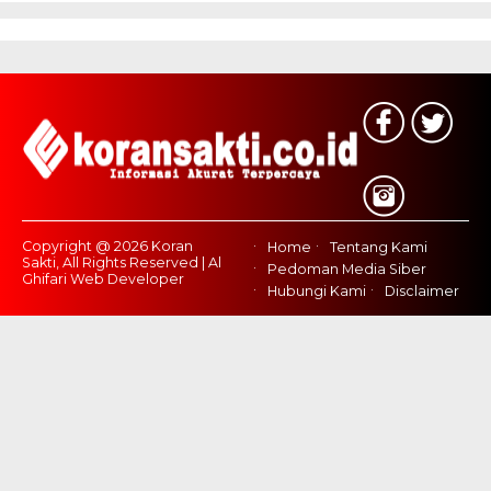
Copyright @ 2026 Koran
Home
Tentang Kami
Sakti, All Rights Reserved | Al
Pedoman Media Siber
Ghifari Web Developer
Hubungi Kami
Disclaimer