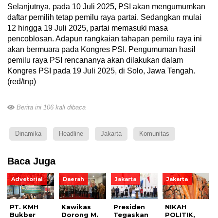
Selanjutnya, pada 10 Juli 2025, PSI akan mengumumkan
daftar pemilih tetap pemilu raya partai. Sedangkan mulai
12 hingga 19 Juli 2025, partai memasuki masa
pencoblosan. Adapun rangkaian tahapan pemilu raya ini
akan bermuara pada Kongres PSI. Pengumuman hasil
pemilu raya PSI rencananya akan dilakukan dalam
Kongres PSI pada 19 Juli 2025, di Solo, Jawa Tengah.
(red/tnp)
Berita ini 106 kali dibaca
Dinamika
Headline
Jakarta
Komunitas
Baca Juga
Advetorial
Daerah
Jakarta
Jakarta
PT. KMH
Kawikas
Presiden
NIKAH
Bukber
Dorong M.
Tegaskan
POLITIK,