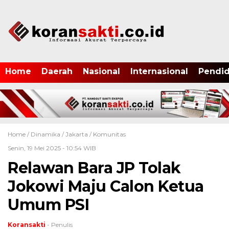
Home
Daerah
Nasional
Internasional
Pendid
Home /
Dinamika
/
Jakarta
/
Komunitas
Senin, 19 Mei 2025 - 10:54 WIB
Relawan Bara JP Tolak
Jokowi Maju Calon Ketua
Umum PSI
Koransakti
- Penulis