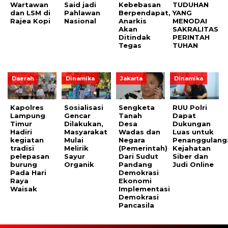
Wartawan
Said jadi
Kebebasan
TUDUHAN
dan LSM di
Pahlawan
Berpendapat,
YANG
Rajea Kopi
Nasional
Anarkis
MENODAI
Akan
SAKRALITAS
Ditindak
PERINTAH
Tegas
TUHAN
Daerah
Dinamika
Jakarta
Dinamika
Kapolres
Sosialisasi
Sengketa
RUU Polri
Lampung
Gencar
Tanah
Dapat
Timur
Dilakukan,
Desa
Dukungan
Hadiri
Masyarakat
Wadas dan
Luas untuk
kegiatan
Mulai
Negara
Penanggulang
tradisi
Melirik
(Pemerintah)
Kejahatan
pelepasan
Sayur
Dari Sudut
Siber dan
burung
Organik
Pandang
Judi Online
Pada Hari
Demokrasi
Raya
Ekonomi
Waisak
Implementasi
Demokrasi
Pancasila