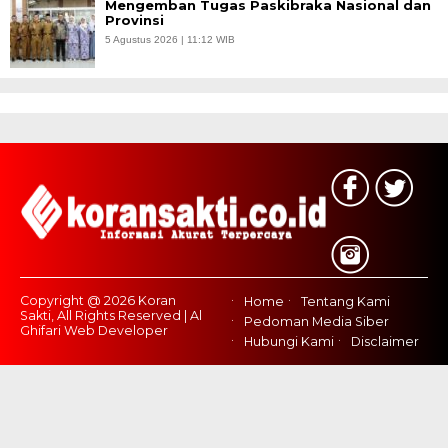
Mengemban Tugas Paskibraka Nasional dan
Provinsi
5 Agustus 2026 | 11:12 WIB
Copyright @ 2026 Koran
Home
Tentang Kami
Sakti, All Rights Reserved | Al
Pedoman Media Siber
Ghifari Web Developer
Hubungi Kami
Disclaimer